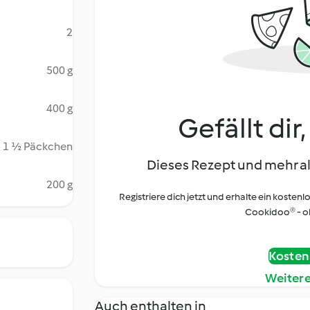
2
500 g
400 g
Gefällt dir
1 ½ Päckchen
Dieses Rezept und mehr al
200 g
Registriere dich jetzt und erhalte ein kostenl
Cookidoo® - oh
Kostenl
Weiter
Auch enthalten in