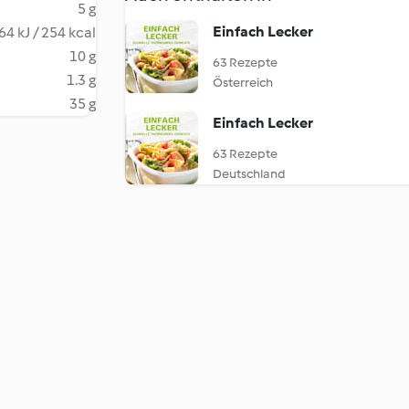
5 g
Einfach Lecker
64 kJ / 254 kcal
10 g
63 Rezepte
1.3 g
Österreich
35 g
Einfach Lecker
63 Rezepte
Deutschland