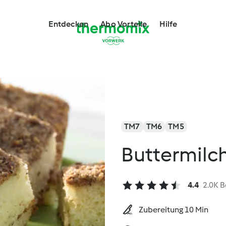
Entdecken
Abo Vorteile
Hilfe
TM7
TM6
TM5
Buttermilc
4.4
2.0K 
Zubereitung 10 Min