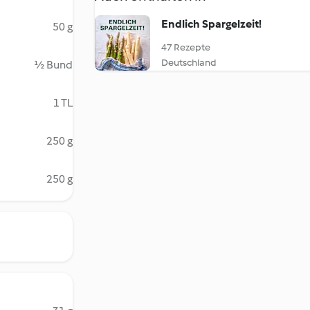
Endlich Spargelzeit!
50 g
47 Rezepte
Deutschland
½ Bund
1 TL
250 g
250 g