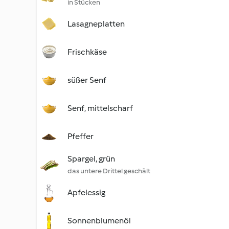
in Stücken
Lasagneplatten
Frischkäse
süßer Senf
Senf, mittelscharf
Pfeffer
Spargel, grün
das untere Drittel geschält
Apfelessig
Sonnenblumenöl