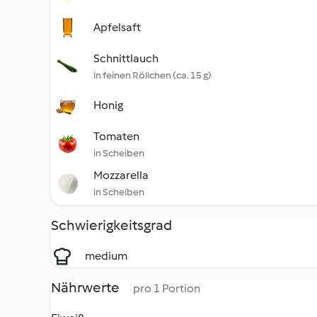
Apfelsaft
Schnittlauch
in feinen Röllchen (ca. 15 g)
Honig
Tomaten
in Scheiben
Mozzarella
in Scheiben
Schwierigkeitsgrad
medium
Nährwerte
pro 1 Portion