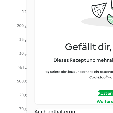
12
200 g
15 g
Gefällt dir
30 g
Dieses Rezept und mehr al
½ TL
Registriere dich jetzt und erhalte ein kostenl
Cookidoo® - oh
500 g
Kostenl
20 g
Weiter
70 g
Auch enthalten in