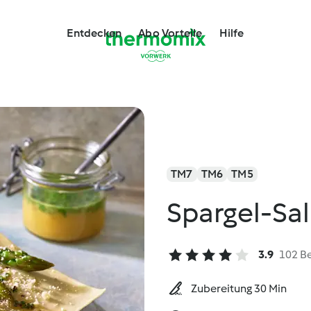
Entdecken
Abo Vorteile
Hilfe
TM7
TM6
TM5
Spargel-Sa
3.9
102 B
Zubereitung 30 Min