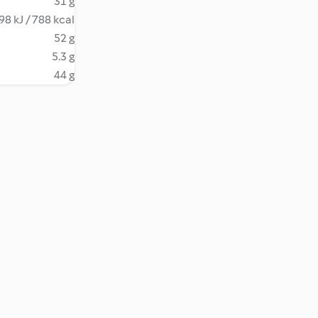
31 g
98 kJ / 788 kcal
52 g
5.3 g
44 g