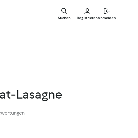
Springe
zum
Suchen
Registrieren
Anmelden
Hauptinha
lat-Lasagne
ewertungen