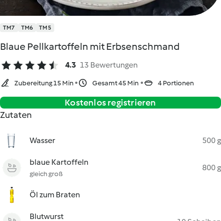
TM7
TM6
TM5
Blaue Pellkartoffeln mit Erbsenschmand
4.3
13 Bewertungen
Zubereitung 15 Min
Gesamt 45 Min
4 Portionen
Kostenlos registrieren
Zutaten
Wasser
500 g
blaue Kartoffeln
800 g
gleich groß
Öl zum Braten
Blutwurst