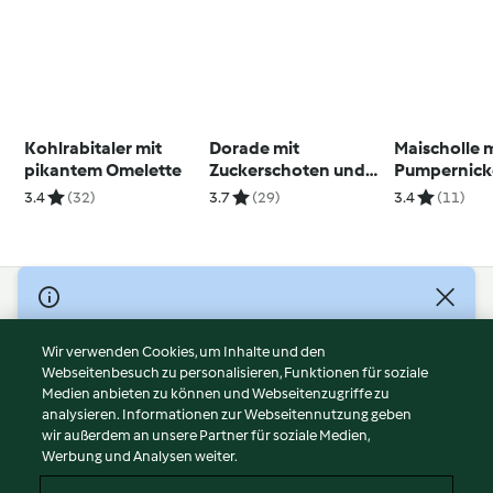
Kohlrabitaler mit
Dorade mit
Maischolle 
pikantem Omelette
Zuckerschoten und
Pumpernick
Kichererbsen
und Salat
3.4
(32)
3.7
(29)
3.4
(11)
© Copyright 2026
Nutzungsbedingungen
Wir verwenden Cookies, um Inhalte und den
Webseitenbesuch zu personalisieren, Funktionen für soziale
Datenschutzrichtlinien
Medien anbieten zu können und Webseitenzugriffe zu
Disclaimer
analysieren. Informationen zur Webseitennutzung geben
Impressum
wir außerdem an unsere Partner für soziale Medien,
Werbung und Analysen weiter.
Cookies
Inhalt melden