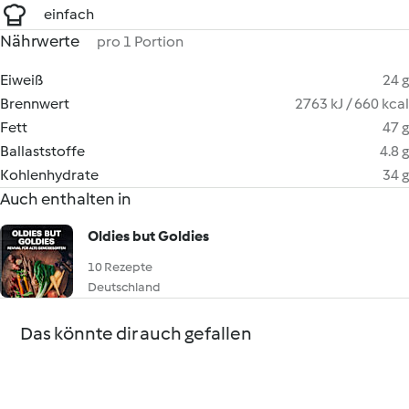
einfach
Nährwerte
pro 1 Portion
Eiweiß
24 g
Brennwert
2763 kJ / 660 kcal
Fett
47 g
Ballaststoffe
4.8 g
Kohlenhydrate
34 g
Auch enthalten in
Oldies but Goldies
10 Rezepte
Deutschland
Das könnte dir auch gefallen