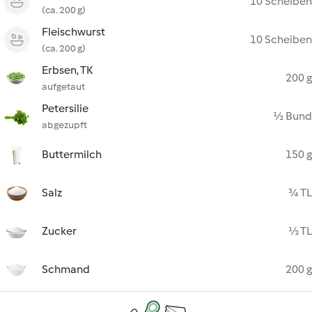
10 Scheiben
(ca. 200 g)
Fleischwurst
10 Scheiben
(ca. 200 g)
Erbsen, TK
200 g
aufgetaut
Petersilie
½ Bund
abgezupft
Buttermilch
150 g
Salz
¾ TL
Zucker
½ TL
Schmand
200 g