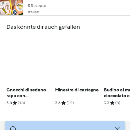
5 Rezepte
Italien
Das könnte dir auch gefallen
Gnocchi di sedano
Minestra di castagne
Budino al m
rapa con
cioccolato 
Castelmagno
sciroppo al
3.8
(18)
3.6
(15)
3.3
(8)