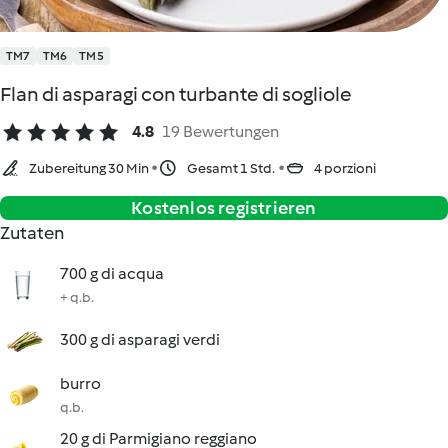
TM7
TM6
TM5
Flan di asparagi con turbante di sogliole
4.8
19 Bewertungen
Zubereitung 30 Min
Gesamt 1 Std.
4 porzioni
Kostenlos registrieren
Zutaten
700 g di acqua
+ q.b.
300 g di asparagi verdi
burro
q.b.
20 g di Parmigiano reggiano