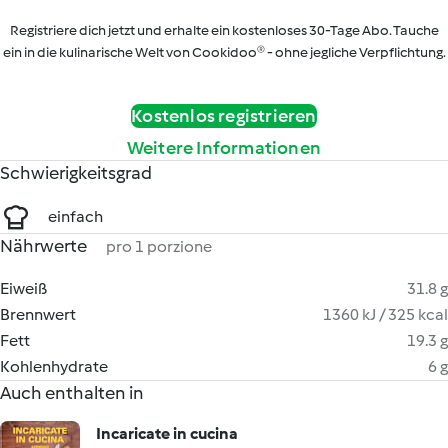
Registriere dich jetzt und erhalte ein kostenloses 30-Tage Abo. Tauche
ein in die kulinarische Welt von Cookidoo® - ohne jegliche Verpflichtung.
Kostenlos registrieren
Weitere Informationen
Schwierigkeitsgrad
einfach
Nährwerte
pro 1 porzione
Eiweiß
31.8 g
Brennwert
1360 kJ / 325 kcal
Fett
19.3 g
Kohlenhydrate
6 g
Auch enthalten in
Incaricate in cucina