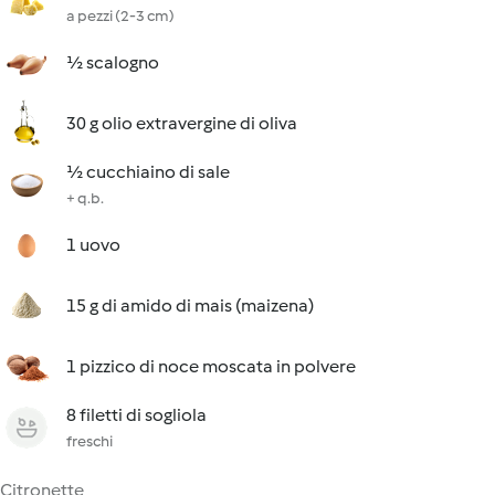
a pezzi (2-3 cm)
½ scalogno
30 g olio extravergine di oliva
½ cucchiaino di sale
+ q.b.
1 uovo
15 g di amido di mais (maizena)
1 pizzico di noce moscata in polvere
8 filetti di sogliola
freschi
Citronette