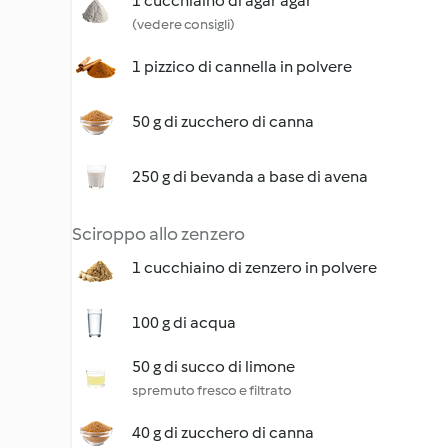
1 cucchiaino di agar agar
(vedere consigli)
1 pizzico di cannella in polvere
50 g di zucchero di canna
250 g di bevanda a base di avena
Sciroppo allo zenzero
1 cucchiaino di zenzero in polvere
100 g di acqua
50 g di succo di limone
spremuto fresco e filtrato
40 g di zucchero di canna