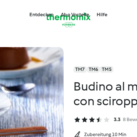
Entdecken
Abo Vorteile
Hilfe
TM7
TM6
TM5
Budino al 
con sciropp
3.3
8 Bew
Zubereitung 10 Min