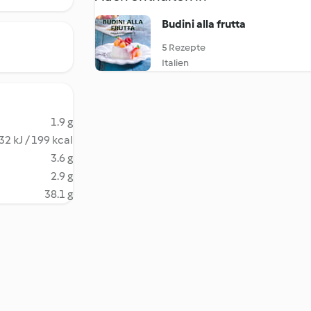
Budini alla frutta
5 Rezepte
Italien
1.9 g
32 kJ / 199 kcal
3.6 g
2.9 g
38.1 g