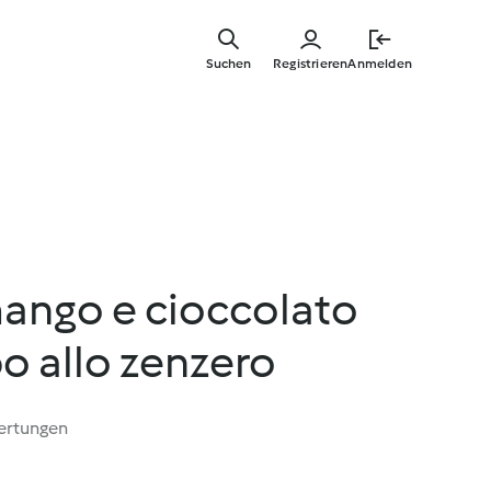
Springe
zum
Suchen
Registrieren
Anmelden
Hauptinha
mango e cioccolato
o allo zenzero
ertungen