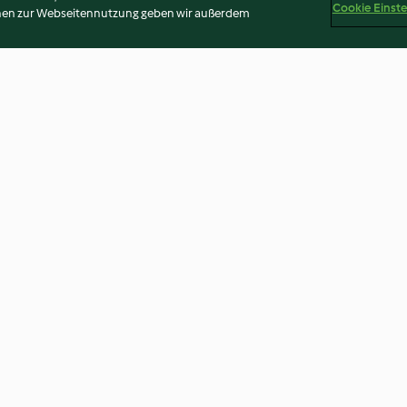
Cookie Einst
onen zur Webseitennutzung geben wir außerdem
on pere e
Spatzle di grano saraceno con
Tris di mousse co
Taleggio e broccoli
integrali (vegan
2.6
(20)
3.8
(12)
Disclaimer
Impressum
Cookies
Inhalt melden
Abo 