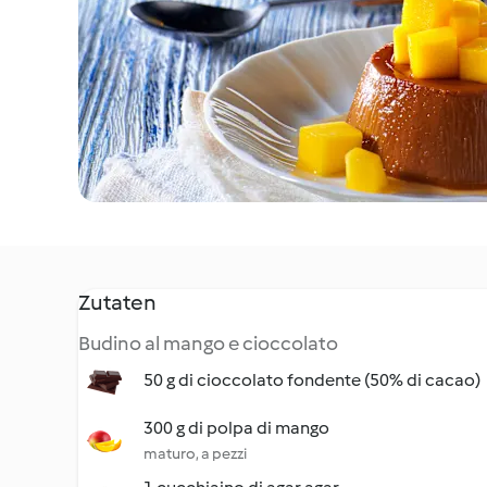
Zutaten
Budino al mango e cioccolato
50 g di cioccolato fondente (50% di cacao)
300 g di polpa di mango
maturo, a pezzi