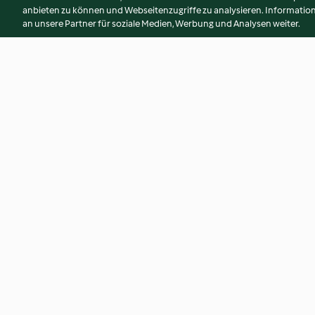
anbieten zu können und Webseitenzugriffe zu analysieren. Informati
an unsere Partner für soziale Medien, Werbung und Analysen weiter.
Gnocchi di sedano rapa con
Spatzle integrali c
Castelmagno
Gorgonzola
3.8
(18)
4.5
(24)
© Copyright 2026
Nutzungsbedingungen
Datenschutzrichtlinien
Erklärung zur Barrierefreiheit