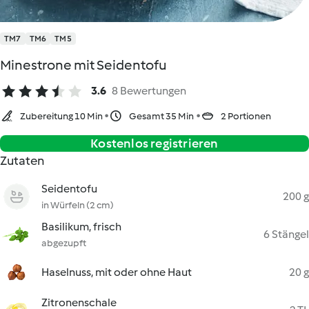
TM7
TM6
TM5
Minestrone mit Seidentofu
3.6
8 Bewertungen
Zubereitung 10 Min
Gesamt 35 Min
2 Portionen
Kostenlos registrieren
Zutaten
Seidentofu
200 g
in Würfeln (2 cm)
Basilikum, frisch
6 Stängel
abgezupft
Haselnuss, mit oder ohne Haut
20 g
Zitronenschale