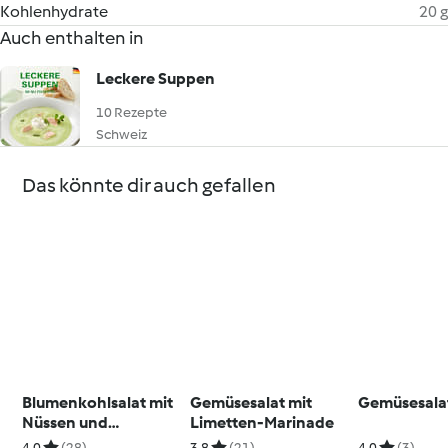
Kohlenhydrate
20 g
Auch enthalten in
Leckere Suppen
10 Rezepte
Schweiz
Das könnte dir auch gefallen
Blumenkohlsalat mit
Gemüsesalat mit
Gemüsesalat
Nüssen und
Limetten-Marinade
Süsskartoffeln
4.0
(28)
3.8
(21)
4.0
(3)