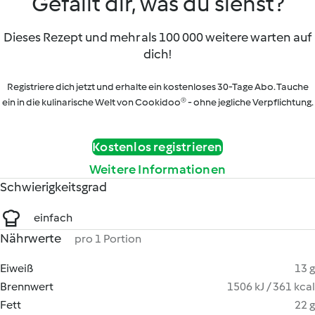
Gefällt dir, was du siehst?
Dieses Rezept und mehr als 100 000 weitere warten auf
dich!
Registriere dich jetzt und erhalte ein kostenloses 30-Tage Abo. Tauche
ein in die kulinarische Welt von Cookidoo® - ohne jegliche Verpflichtung.
Kostenlos registrieren
Weitere Informationen
Schwierigkeitsgrad
einfach
Nährwerte
pro 1 Portion
Eiweiß
13 g
Brennwert
1506 kJ / 361 kcal
Fett
22 g