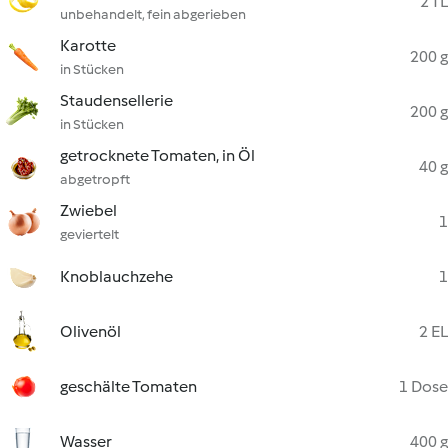
2 TL
unbehandelt, fein abgerieben
Karotte
200 g
in Stücken
Staudensellerie
200 g
in Stücken
getrocknete Tomaten, in Öl
40 g
abgetropft
Zwiebel
1
geviertelt
Knoblauchzehe
1
Olivenöl
2 EL
geschälte Tomaten
1 Dose
Wasser
400 g