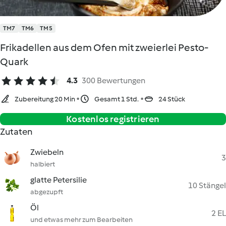
TM7
TM6
TM5
Frikadellen aus dem Ofen mit zweierlei Pesto-
Quark
4.3
300 Bewertungen
Zubereitung 20 Min
Gesamt 1 Std.
24 Stück
Kostenlos registrieren
Zutaten
Zwiebeln
3
halbiert
glatte Petersilie
10 Stängel
abgezupft
Öl
2 EL
und etwas mehr zum Bearbeiten