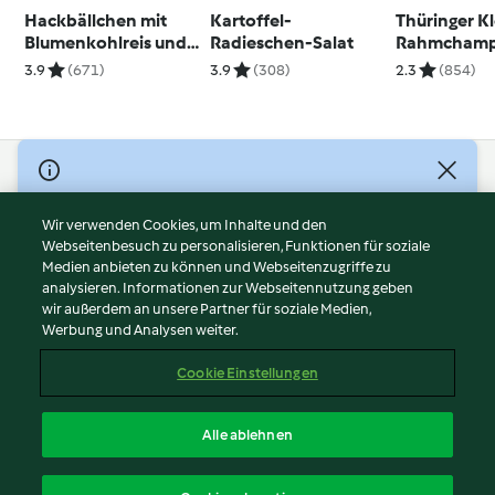
Hackbällchen mit
Kartoffel-
Thüringer K
Blumenkohlreis und
Radieschen-Salat
Rahmchamp
Currysauce
(Thüringen)
3.9
(671)
3.9
(308)
2.3
(854)
© Copyright 2026
Nutzungsbedingungen
Wir verwenden Cookies, um Inhalte und den
Webseitenbesuch zu personalisieren, Funktionen für soziale
Datenschutzrichtlinien
Medien anbieten zu können und Webseitenzugriffe zu
Disclaimer
analysieren. Informationen zur Webseitennutzung geben
Impressum
wir außerdem an unsere Partner für soziale Medien,
Werbung und Analysen weiter.
Cookies
Inhalt melden
Cookie Einstellungen
Abo kündigen
Vertrag widerrufen
Alle ablehnen
Erklärung zur Barrierefreiheit