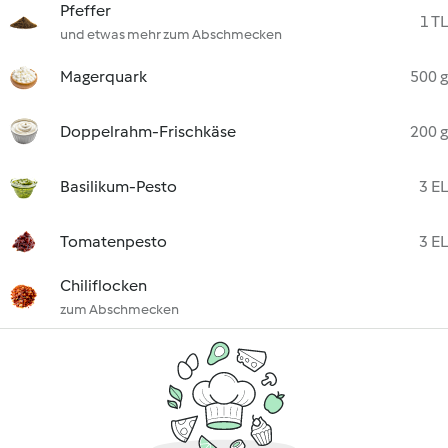
Pfeffer
1 TL
und etwas mehr zum Abschmecken
Magerquark
500 g
Doppelrahm-Frischkäse
200 g
Basilikum-Pesto
3 EL
Tomatenpesto
3 EL
Chiliflocken
zum Abschmecken