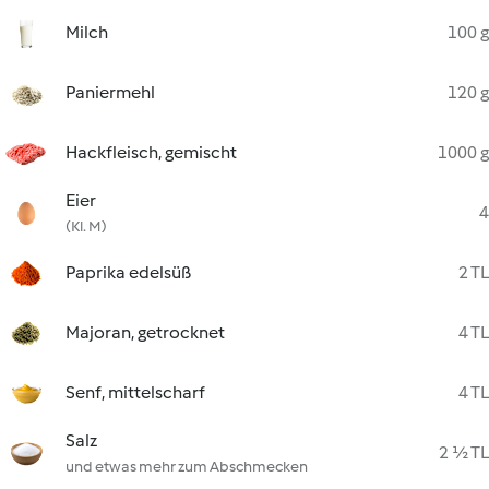
Milch
100 g
Paniermehl
120 g
Hackfleisch, gemischt
1000 g
Eier
4
(Kl. M)
Paprika edelsüß
2 TL
Majoran, getrocknet
4 TL
Senf, mittelscharf
4 TL
Salz
2 ½ TL
und etwas mehr zum Abschmecken