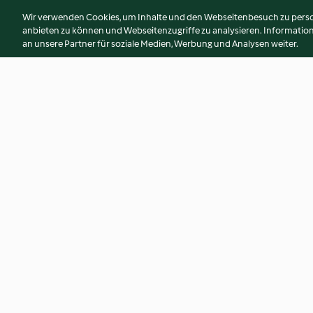
Wir verwenden Cookies, um Inhalte und den Webseitenbesuch zu person
anbieten zu können und Webseitenzugriffe zu analysieren. Informati
an unsere Partner für soziale Medien, Werbung und Analysen weiter.
Knusprige Focaccia
Zitronen-Joghurt-
Spekulatiushippen
4.3
(86)
4.3
(6)
© Copyright 2026
Nutzungsbedingungen
Datenschutzrichtlinien