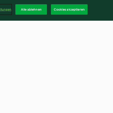
ellungen
Alle ablehnen
Cookies akzeptieren
r
Gewürz-Florentiner
4.7
(79)
Deuts
kündigen
Vertrag widerrufen