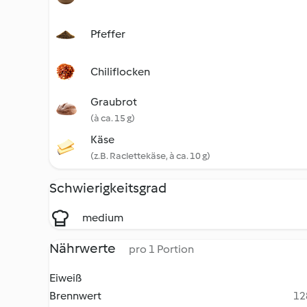
Pfeffer
Chiliflocken
Graubrot
(à ca. 15 g)
Käse
(z.B. Raclettekäse, à ca. 10 g)
Schwierigkeitsgrad
medium
Nährwerte
pro 1 Portion
Eiweiß
Brennwert
12