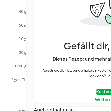
40 g
50 g
10 g
Gefällt dir
20 g
Dieses Rezept und mehr al
1200 g
Registriere dich jetzt und erhalte ein kostenl
Cookidoo® - oh
2 geh. TL
Kostenl
1
Weiter
Auch enthalten in