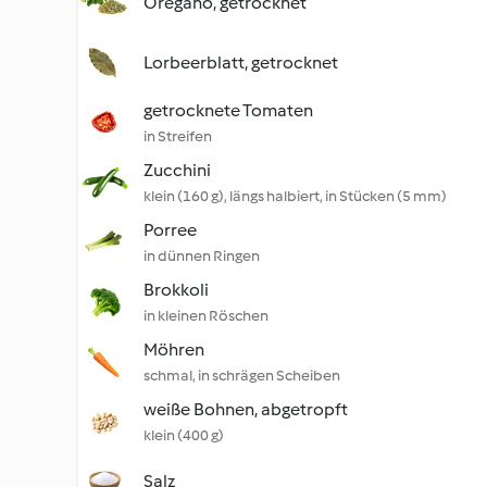
Oregano, getrocknet
Lorbeerblatt, getrocknet
getrocknete Tomaten
in Streifen
Zucchini
klein (160 g), längs halbiert, in Stücken (5 mm)
Porree
in dünnen Ringen
Brokkoli
in kleinen Röschen
Möhren
schmal, in schrägen Scheiben
weiße Bohnen, abgetropft
klein (400 g)
Salz