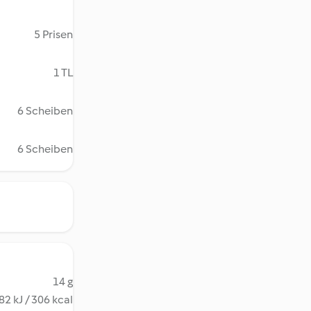
5 Prisen
1 TL
6 Scheiben
6 Scheiben
14 g
82 kJ / 306 kcal