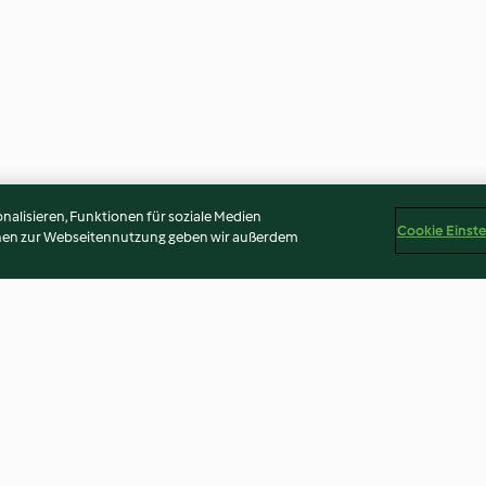
alisieren, Funktionen für soziale Medien
Cookie Einst
onen zur Webseitennutzung geben wir außerdem
Linsen-Süßkartoffel-Eintopf
Pilzragout mit 
Porree und sch
Kartoffeln
4.3
(164)
3.6
(112)