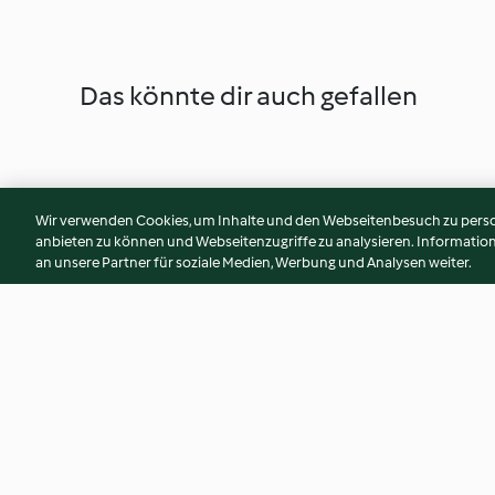
Das könnte dir auch gefallen
Wir verwenden Cookies, um Inhalte und den Webseitenbesuch zu person
anbieten zu können und Webseitenzugriffe zu analysieren. Informati
an unsere Partner für soziale Medien, Werbung und Analysen weiter.
Kartoffel-Bohnen-Eintopf mit
Grüne Minestrone
Pistou
4.3
(55)
4.3
(206)