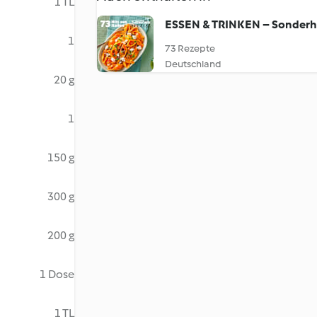
1 TL
ESSEN & TRINKEN – Sonderh
1
73 Rezepte
Deutschland
20 g
1
150 g
300 g
200 g
1 Dose
1 TL