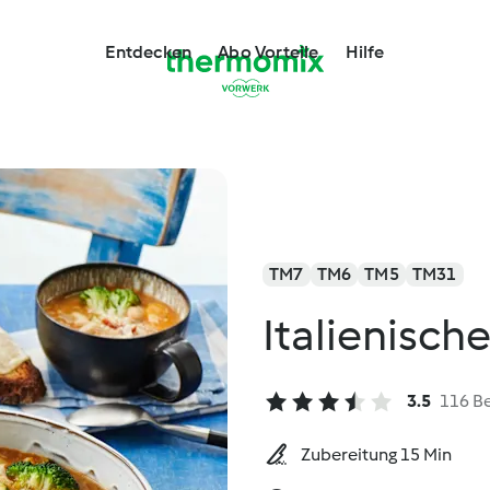
Entdecken
Abo Vorteile
Hilfe
TM7
TM6
TM5
TM31
Italienisc
3.5
116 B
Zubereitung 15 Min