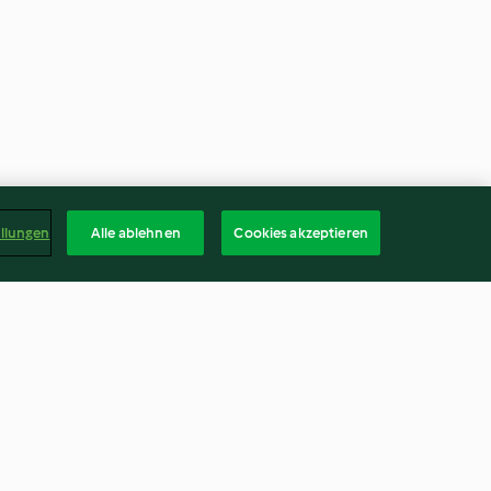
ellungen
Alle ablehnen
Cookies akzeptieren
pochiertem
Fencheleintopf
wedischen
3.8
(29)