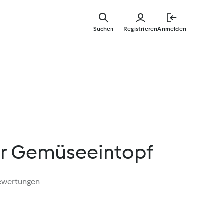
Springe
zum
Suchen
Registrieren
Anmelden
Hauptinha
her Gemüseeintopf
ewertungen