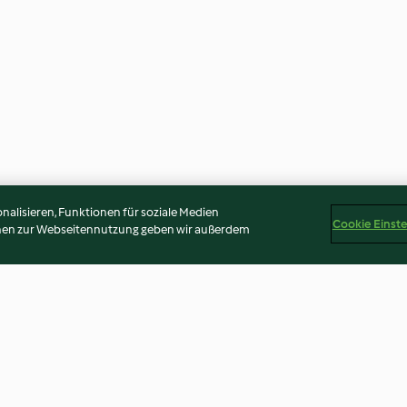
alisieren, Funktionen für soziale Medien
Cookie Einst
onen zur Webseitennutzung geben wir außerdem
Mozzarella-Carpaccio
Spargel-Papaya