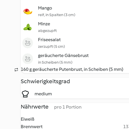
Mango
reif, in Spalten (3 cm)
Minze
abgezupft
Friseesalat
zerzupft (5 cm)
geräucherte Gänsebrust
in Scheiben (5 mm)
160 g geräucherte Putenbrust, in Scheiben (5 mm)
Schwierigkeitsgrad
medium
Nährwerte
pro 1 Portion
Eiweiß
Brennwert
13