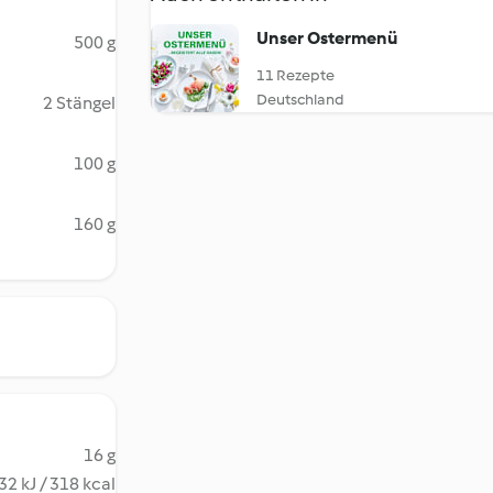
Unser Ostermenü
500 g
11 Rezepte
Deutschland
2 Stängel
100 g
160 g
16 g
32 kJ / 318 kcal