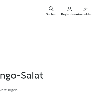
Springe
zum
Suchen
Registrieren
Anmelden
Hauptinha
ngo-Salat
wertungen