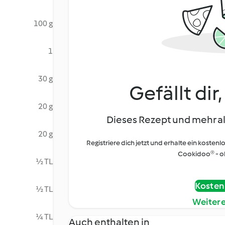
100 g
1
30 g
Gefällt dir
20 g
Dieses Rezept und mehr al
20 g
Registriere dich jetzt und erhalte ein kostenl
Cookidoo® - oh
½ TL
Kostenl
½ TL
Weiter
¼ TL
Auch enthalten in