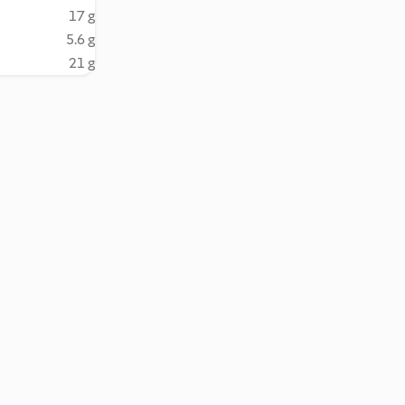
17 g
5.6 g
21 g