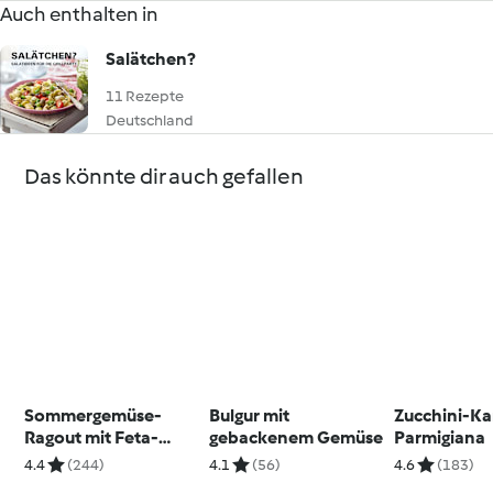
Auch enthalten in
Salätchen?
11 Rezepte
Deutschland
Das könnte dir auch gefallen
Sommergemüse-
Bulgur mit
Zucchini-Ka
Ragout mit Feta-
gebackenem Gemüse
Parmigiana
Päckchen
4.4
(244)
4.1
(56)
4.6
(183)