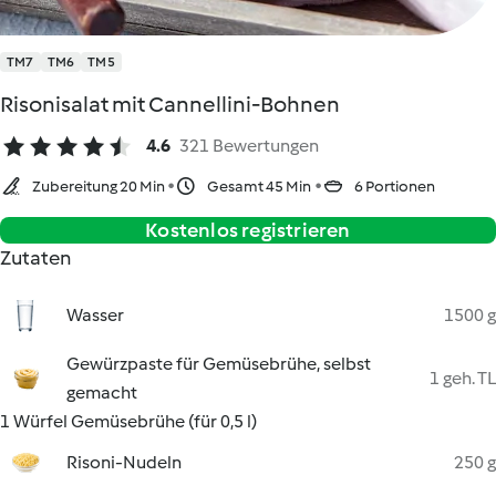
TM7
TM6
TM5
Risonisalat mit Cannellini-Bohnen
4.6
321 Bewertungen
Zubereitung 20 Min
Gesamt 45 Min
6 Portionen
Kostenlos registrieren
Zutaten
Wasser
1500 g
Gewürzpaste für Gemüsebrühe, selbst
1 geh. TL
gemacht
1 Würfel Gemüsebrühe (für 0,5 l)
Risoni-Nudeln
250 g