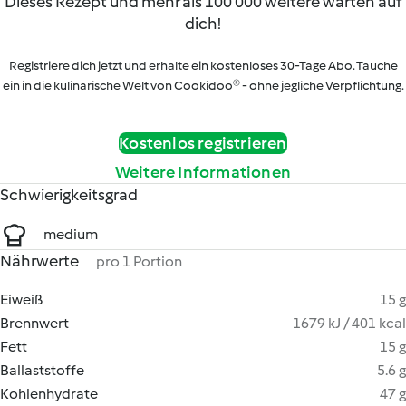
Dieses Rezept und mehr als 100 000 weitere warten auf
dich!
Registriere dich jetzt und erhalte ein kostenloses 30-Tage Abo. Tauche
ein in die kulinarische Welt von Cookidoo® - ohne jegliche Verpflichtung.
Kostenlos registrieren
Weitere Informationen
Schwierigkeitsgrad
medium
Nährwerte
pro 1 Portion
Eiweiß
15 g
Brennwert
1679 kJ / 401 kcal
Fett
15 g
Ballaststoffe
5.6 g
Kohlenhydrate
47 g