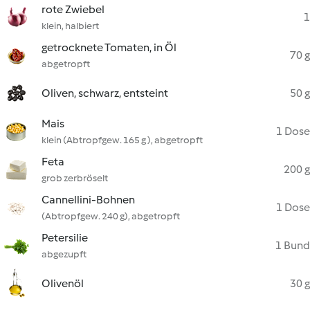
rote Zwiebel
1
klein, halbiert
getrocknete Tomaten, in Öl
70 g
abgetropft
Oliven, schwarz, entsteint
50 g
Mais
1 Dose
klein (Abtropfgew. 165 g ), abgetropft
Feta
200 g
grob zerbröselt
Cannellini-Bohnen
1 Dose
(Abtropfgew. 240 g), abgetropft
Petersilie
1 Bund
abgezupft
Olivenöl
30 g