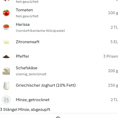
fein gewürfelt
Tomaten
100 g
fein gewürfelt
Harissa
2 TL
(nordafrikanische Würzpaste)
Zitronensaft
5 EL
Pfeffer
3 Prisen
Schafskäse
200 g
cremig, zerkrümelt
Griechischer Joghurt (10% Fett)
250 g
Minze, getrocknet
2 TL
3 Stängel Minze, abgezupft