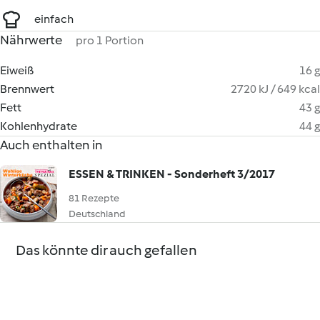
einfach
Nährwerte
pro 1 Portion
Eiweiß
16 g
Brennwert
2720 kJ / 649 kcal
Fett
43 g
Kohlenhydrate
44 g
Auch enthalten in
ESSEN & TRINKEN - Sonderheft 3/2017
81 Rezepte
Deutschland
Das könnte dir auch gefallen