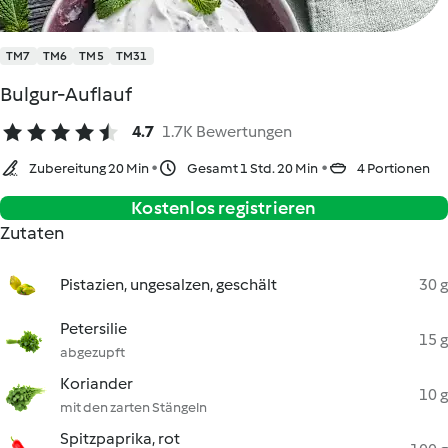
TM7
TM6
TM5
TM31
Bulgur-Auflauf
4.7
1.7K Bewertungen
Zubereitung 20 Min
Gesamt 1 Std. 20 Min
4 Portionen
Kostenlos registrieren
Zutaten
Pistazien, ungesalzen, geschält
30 g
Petersilie
15 g
abgezupft
Koriander
10 g
mit den zarten Stängeln
Spitzpaprika, rot