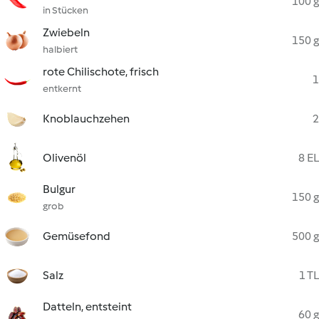
100 g
in Stücken
Zwiebeln
150 g
halbiert
rote Chilischote, frisch
1
entkernt
Knoblauchzehen
2
Olivenöl
8 EL
Bulgur
150 g
grob
Gemüsefond
500 g
Salz
1 TL
Datteln, entsteint
60 g