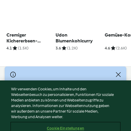
Cremiger
Udon
Gemüse-Ko
Kichererbsen-
Blumenkohlcurry
Spinat-Topf
4.1
(1.5K)
3.6
(1.2K)
4.6
(2.6K)
© Copyright 2026
Nutzungsbedingungen
Wir verwenden Cookies, um Inhalte und den
Webseitenbesuch zu personalisieren, Funktionen für soziale
Datenschutzrichtlinien
Medien anbieten zu können und Webseitenzugriffe zu
Disclaimer
analysieren. Informationen zur Webseitennutzung geben
Impressum
wir außerdem an unsere Partner für soziale Medien,
Werbung und Analysen weiter.
Cookies
Inhalt melden
Cookie Einstellungen