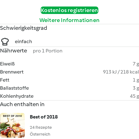
Kostenlos registrieren
Weitere Informationen
Schwierigkeitsgrad
einfach
Nährwerte
pro 1 Portion
Eiweiß
7 g
Brennwert
913 kJ / 218 kcal
Fett
1 g
Ballaststoffe
3 g
Kohlenhydrate
45 g
Auch enthalten in
Best of 2018
24 Rezepte
Österreich