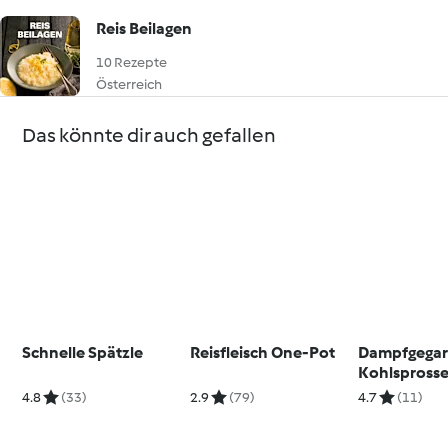
Reis Beilagen
10 Rezepte
Österreich
Das könnte dir auch gefallen
Schnelle Spätzle
Reisfleisch One-Pot
Dampfgegar
Kohlspross
Karfiolrösc
4.8
(33)
2.9
(79)
4.7
(11)