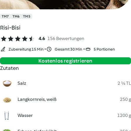
TM7
TM6
TM5
Risi-Bisi
4.6
156 Bewertungen
Zubereitung 15 Min
Gesamt 30 Min
5 Portionen
Kostenlos registrieren
Zutaten
Salz
2 ¼ TL
Langkornreis, weiß
250 g
Wasser
1200 g