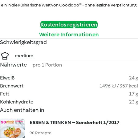
ein in die kulinarische Welt von Cookidoo® - ohne jegliche Verpflichtung.
Kostenlos registrieren
Weitere Informationen
Schwierigkeitsgrad
medium
Nährwerte
pro 1 Portion
Eiweiß
24 g
Brennwert
1496 kJ / 357 kcal
Fett
17 g
Kohlenhydrate
23 g
Auch enthalten in
ESSEN & TRINKEN – Sonderheft 1/2017
90 Rezepte