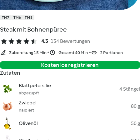
TM7
TM6
TM5
Steak mit Bohnenpüree
4.3
134 Bewertungen
Zubereitung 15 Min
Gesamt 40 Min
2 Portionen
Kostenlos registrieren
Zutaten
Blattpetersilie
4 Stängel
abgezupft
Zwiebel
80 g
halbiert
Olivenöl
50 g