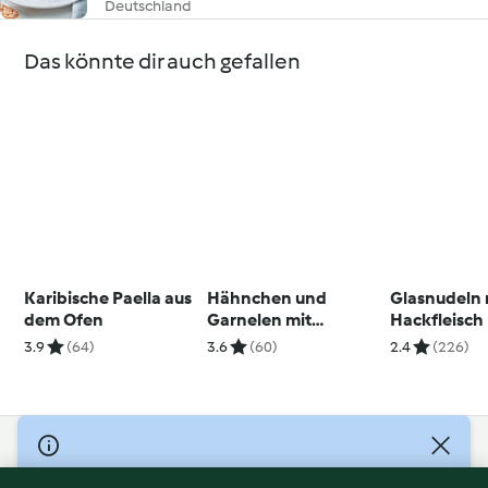
Deutschland
Das könnte dir auch gefallen
Karibische Paella aus
Hähnchen und
Glasnudeln 
dem Ofen
Garnelen mit
Hackfleisc
saisonalem Gemüse
树)
3.9
(64)
3.6
(60)
2.4
(226)
(富贵虾球)
© Copyright 2026