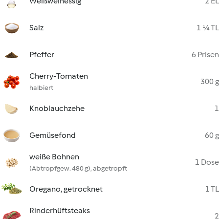
Weißweinessig
2 EL
Salz
1 ¼ TL
Pfeffer
6 Prisen
Cherry-Tomaten
300 g
halbiert
Knoblauchzehe
1
Gemüsefond
60 g
weiße Bohnen
1 Dose
(Abtropfgew. 480 g), abgetropft
Oregano, getrocknet
1 TL
Rinderhüftsteaks
2