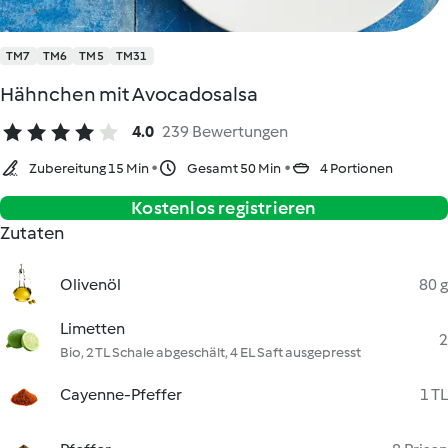
TM7
TM6
TM5
TM31
Hähnchen mit Avocadosalsa
4.0
239 Bewertungen
Zubereitung 15 Min
Gesamt 50 Min
4 Portionen
Kostenlos registrieren
Zutaten
Olivenöl
80 g
Limetten
2
Bio, 2 TL Schale abgeschält, 4 EL Saft ausgepresst
Cayenne-Pfeffer
1 TL