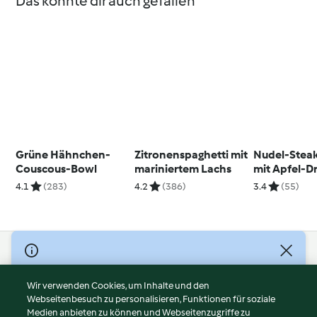
Das könnte dir auch gefallen
Grüne Hähnchen-
Zitronenspaghetti mit
Nudel-Steak
Couscous-Bowl
mariniertem Lachs
mit Apfel-D
4.1
(283)
4.2
(386)
3.4
(55)
© Copyright 2026
Nutzungsbedingungen
Wir verwenden Cookies, um Inhalte und den
Webseitenbesuch zu personalisieren, Funktionen für soziale
Datenschutzrichtlinien
Medien anbieten zu können und Webseitenzugriffe zu