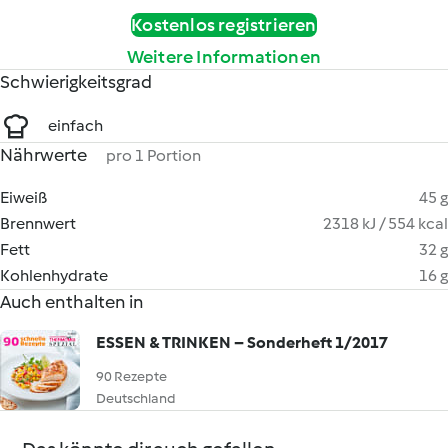
Kostenlos registrieren
Weitere Informationen
Schwierigkeitsgrad
einfach
Nährwerte
pro 1 Portion
Eiweiß
45 g
Brennwert
2318 kJ / 554 kcal
Fett
32 g
Kohlenhydrate
16 g
Auch enthalten in
ESSEN & TRINKEN – Sonderheft 1/2017
90 Rezepte
Deutschland