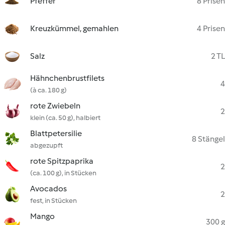
Pfeffer
8 Prisen
Kreuzkümmel, gemahlen
4 Prisen
Salz
2 TL
Hähnchenbrustfilets
4
(à ca. 180 g)
rote Zwiebeln
2
klein (ca. 50 g), halbiert
Blattpetersilie
8 Stängel
abgezupft
rote Spitzpaprika
2
(ca. 100 g), in Stücken
Avocados
2
fest, in Stücken
Mango
300 g