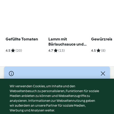
Gefüllte Tomaten
Lamm mit
Gewürzreis
Bärlauchsauce und
Frühlingsgemüse
4.5
(20)
4.7
(13)
4.5
(8)
© Copyright 2026
Nutzungsbedingungen
Wir verwenden Cookies, um Inhalte und den
Webseitenbesuch zu personalisieren, Funktionen für soziale
Datenschutzrichtlinien
Medien anbieten zu können und Webseitenzugriffe zu
Disclaimer
analysieren. Informationen zur Webseitennutzung geben
Impressum
wir außerdem an unsere Partner für soziale Medien,
Werbung und Analysen weiter.
Cookies