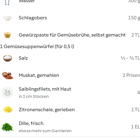
Wasser
300 g
Schlagobers
150 g
Gewürzpaste für Gemüsebrühe, selbst gemacht
2 TL
1 Gemüsesuppenwürfel (für 0,5 l)
Salz
½ - ¾ TL
Muskat, gemahlen
2 Prisen
Saiblingsfilets, mit Haut
4
in 2 cm Stücken
Zitronenschale, gerieben
1 TL
Dille, frisch
1 EL
etwas mehr zum Garnieren