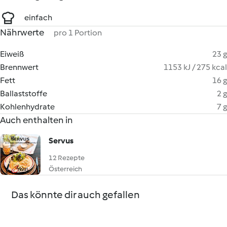
einfach
Nährwerte
pro 1 Portion
Eiweiß
23 g
Brennwert
1153 kJ / 275 kcal
Fett
16 g
Ballaststoffe
2 g
Kohlenhydrate
7 g
Auch enthalten in
Servus
12 Rezepte
Österreich
Das könnte dir auch gefallen