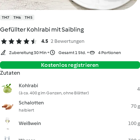
TM7
TM6
TM5
Gefüllter Kohlrabi mit Saibling
4.5
2 Bewertungen
Zubereitung 30 Min
Gesamt 1 Std.
4 Portionen
Kostenlos registrieren
Zutaten
Kohlrabi
4
(à ca. 400 g im Ganzen, ohne Blätter)
Schalotten
70 g
halbiert
Weißwein
100 g