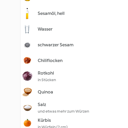
Sesamöl, hell
Wasser
schwarzer Sesam
Chiliflocken
Rotkohl
in Stücken
Quinoa
Salz
und etwas mehr zum Würzen
Kürbis
in Würfeln (2 cm)