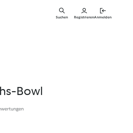
Springe
zum
Suchen
Registrieren
Anmelden
Hauptinha
hs-Bowl
ewertungen