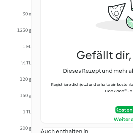
30 g
1230 g
1 EL
Gefällt dir
½ TL
Dieses Rezept und mehr al
120 g
Registriere dich jetzt und erhalte ein kostenl
Cookidoo® - oh
150 g
Kostenl
1 TL
Weiter
200 g
Auch enthalten in