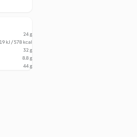
24 g
19 kJ / 578 kcal
32 g
8.8 g
44 g