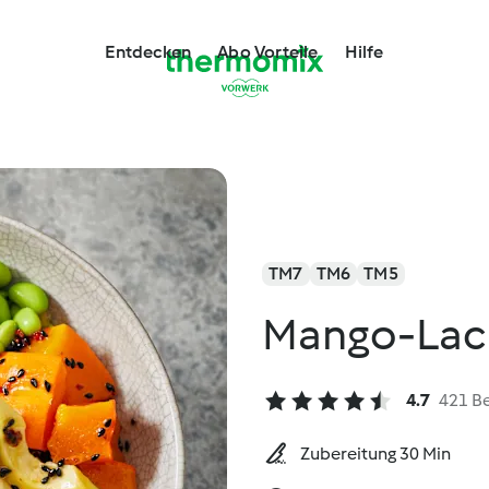
Entdecken
Abo Vorteile
Hilfe
TM7
TM6
TM5
Mango-Lac
4.7
421 B
Zubereitung 30 Min