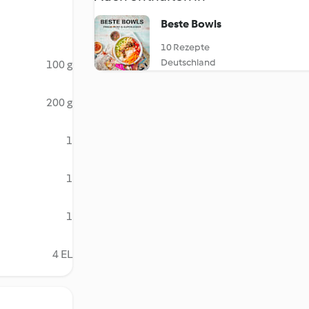
Beste Bowls
10 Rezepte
Deutschland
100 g
200 g
1
1
1
4 EL