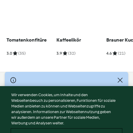
Tomatenkonfitüre
Kaffeelikör
Brauner Ku
3.0
(35)
3.9
(32)
4.6
(21)
© Copyright 2026
Nutzungsbedingungen
Wir verwenden Cookies, um Inhalte und den
Webseitenbesuch zu personalisieren, Funktionen für soziale
Datenschutzrichtlinien
Medien anbieten zu können und Webseitenzugriffe zu
Disclaimer
analysieren. Informationen zur Webseitennutzung geben
Impressum
wir außerdem an unsere Partner für soziale Medien,
Werbung und Analysen weiter.
Cookies
Inhalt melden