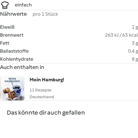
einfach
Nährwerte
pro 1 Stück
Eiweiß
1 g
Brennwert
263 kJ / 63 kcal
Fett
3 g
Ballaststoffe
0.4 g
Kohlenhydrate
8 g
Auch enthalten in
Moin Hamburg!
11 Rezepte
Deutschland
Das könnte dir auch gefallen