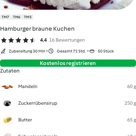
TM7
TM6
TM5
Hamburger braune Kuchen
4.4
16 Bewertungen
Zubereitung 30 Min
Gesamt 72 Std.
50 Stück
Kostenlos registrieren
Zutaten
Mandeln
60 g
Zuckerrübensirup
250 g
Butter
65 g