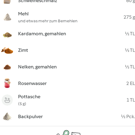
Schweineschmalz
60 g
Mehl
275 g
und etwas mehr zum Bemehlen
Kardamom, gemahlen
½ TL
Zimt
½ TL
Nelken, gemahlen
½ TL
Rosenwasser
2 EL
Pottasche
1 TL
(5 g)
Backpulver
½ Pck.