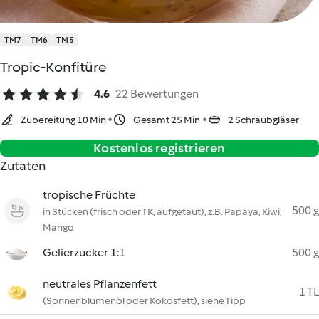
TM7
TM6
TM5
Tropic-Konfitüre
4.6
22 Bewertungen
Zubereitung 10 Min
Gesamt 25 Min
2 Schraubgläser
Kostenlos registrieren
Zutaten
tropische Früchte
500 g
in Stücken (frisch oder TK, aufgetaut), z.B. Papaya, Kiwi,
Mango
Gelierzucker 1:1
500 g
neutrales Pflanzenfett
1 TL
(Sonnenblumenöl oder Kokosfett), siehe Tipp