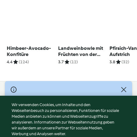
Himbeer-Avocado-
Landweinbowle mit
Pfirsich-Van
Konfitüre
Früchten von der
Aufstrich
Streuobstwiese
4.4
(124)
3.7
(12)
3.8
(32)
© Copyright 2026
Nutzungsbedingungen
Wir verwenden Cookies, um Inhalte und den
Webseitenbesuch zu personalisieren, Funktionen für soziale
Datenschutzrichtlinien
Medien anbieten zu können und Webseitenzugriffe zu
Disclaimer
analysieren. Informationen zur Webseitennutzung geben
Impressum
wir außerdem an unsere Partner für soziale Medien,
Werbung und Analysen weiter.
Cookies