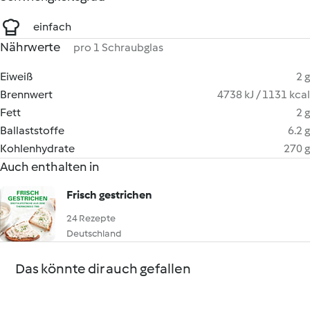
einfach
Nährwerte
pro 1 Schraubglas
Eiweiß
2 g
Brennwert
4738 kJ / 1131 kcal
Fett
2 g
Ballaststoffe
6.2 g
Kohlenhydrate
270 g
Auch enthalten in
Frisch gestrichen
24 Rezepte
Deutschland
Das könnte dir auch gefallen