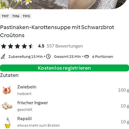
TM7
TM6
TM5
Pastinaken-Karottensuppe mit Schwarzbrot
Croûtons
4.5
557 Bewertungen
Zubereitung 15 Min
Gesamt 25 Min
6 Portionen
Kostenlos registrieren
Zutaten
Zwiebeln
100 g
halbiert
frischer Ingwer
10 g
geschält
Rapsöl
10 g
etwas mehr zum Braten