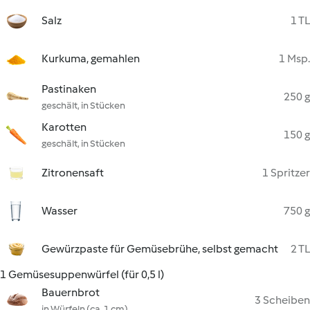
Salz
1 TL
Kurkuma, gemahlen
1 Msp.
Pastinaken
250 g
geschält, in Stücken
Karotten
150 g
geschält, in Stücken
Zitronensaft
1 Spritzer
Wasser
750 g
Gewürzpaste für Gemüsebrühe, selbst gemacht
2 TL
1 Gemüsesuppenwürfel (für 0,5 l)
Bauernbrot
3 Scheiben
in Würfeln (ca. 1 cm)