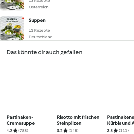
13 Rezepte
Österreich
Suppen
12 Rezepte
Deutschland
Das könnte dir auch gefallen
Pastinaken-
Risotto mit frischen
Pastinaken
Cremesuppe
Steinpilzen
Kürbis und 
4.2
(783)
3.2
(148)
3.8
(111)