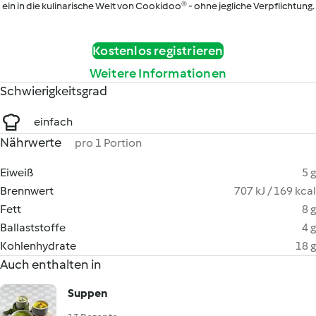
ein in die kulinarische Welt von Cookidoo® - ohne jegliche Verpflichtung.
Kostenlos registrieren
Weitere Informationen
Schwierigkeitsgrad
einfach
Nährwerte
pro 1 Portion
Eiweiß
5 g
Brennwert
707 kJ / 169 kcal
Fett
8 g
Ballaststoffe
4 g
Kohlenhydrate
18 g
Auch enthalten in
Suppen