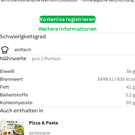
ein in die kulinarische Welt von Cookidoo® - ohne jegliche Verpflichtung.
Kostenlos registrieren
Weitere Informationen
Schwierigkeitsgrad
einfach
Nährwerte
pro 1 Portion
Eiweiß
36 g
Brennwert
3498 kJ / 836 kcal
Fett
41 g
Ballaststoffe
5.2 g
Kohlenhydrate
85 g
Auch enthalten in
Pizza & Pasta
66 Rezepte