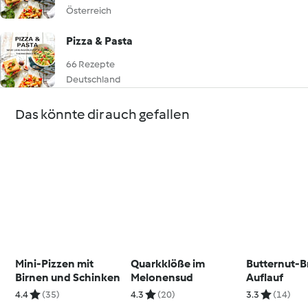
Österreich
Pizza & Pasta
66 Rezepte
Deutschland
Das könnte dir auch gefallen
Mini-Pizzen mit
Quarkklöße im
Butternut-B
Birnen und Schinken
Melonensud
Auflauf
4.4
(35)
4.3
(20)
3.3
(14)