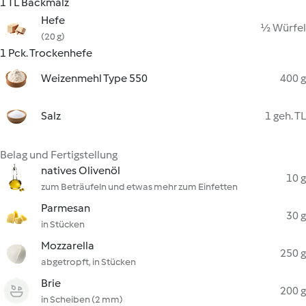
1 TL Backmalz
Hefe
½ Würfel
(20 g)
1 Pck. Trockenhefe
Weizenmehl Type 550
400 g
Salz
1 geh. TL
Belag und Fertigstellung
natives Olivenöl
10 g
zum Beträufeln und etwas mehr zum Einfetten
Parmesan
30 g
in Stücken
Mozzarella
250 g
abgetropft, in Stücken
Brie
200 g
in Scheiben (2 mm)