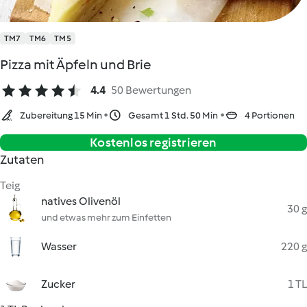
TM7
TM6
TM5
Pizza mit Äpfeln und Brie
4.4
50 Bewertungen
Zubereitung 15 Min
Gesamt 1 Std. 50 Min
4 Portionen
Kostenlos registrieren
Zutaten
Teig
natives Olivenöl
30 g
und etwas mehr zum Einfetten
Wasser
220 g
Zucker
1 TL