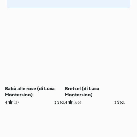
Babà alle rose (di Luca
Bretzel (di Luca
Montersino)
Montersino)
4
(3)
3 Std.
4
(66)
3 Std.