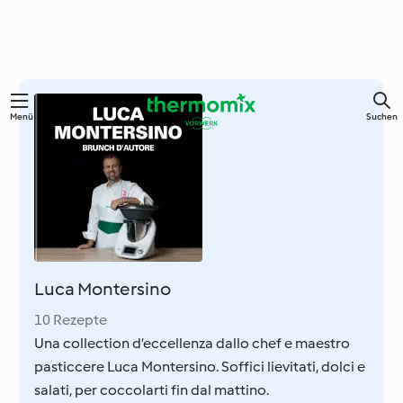
Springe
Menü
Suchen
zum
Hauptinhalt
Luca Montersino
10 Rezepte
Una collection d’eccellenza dallo chef e maestro
pasticcere Luca Montersino. Soffici lievitati, dolci e
salati, per coccolarti fin dal mattino.