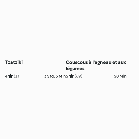
Tzatziki
Couscous à l'agneau et aux
légumes
4
(1)
3 Std. 5 Min
5
(69)
50 Min