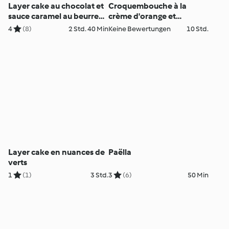
Layer cake au chocolat et
Croquembouche à la
sauce caramel au beurre
crème d'orange et
salé
chocolat noir
4
(8)
2 Std. 40 Min
Keine Bewertungen
10 Std.
Layer cake en nuances de
Paëlla
verts
1
(1)
3 Std.
3
(6)
50 Min