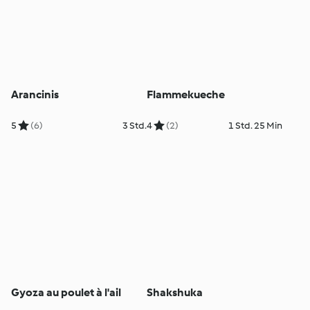
Arancinis
Flammekueche
5
(6)
3 Std.
4
(2)
1 Std. 25 Min
Gyoza au poulet à l'ail
Shakshuka