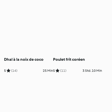
Dhal à la noix de coco
Poulet frit coréen
5
(14)
25 Min
5
(11)
3 Std. 10 Min