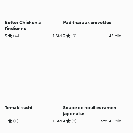
Butter Chicken à
Pad thaï aux crevettes
l'indienne
5
(44)
1 Std.
3
(9)
45 Min
Temaki sushi
Soupe de nouilles ramen
japonaise
1
(1)
1 Std.
4
(8)
1 Std. 45 Min