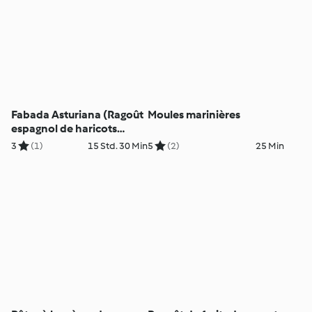
Fabada Asturiana (Ragoût
Moules marinières
espagnol de haricots
blancs des Asturies)
3
(1)
15 Std. 30 Min
5
(2)
25 Min