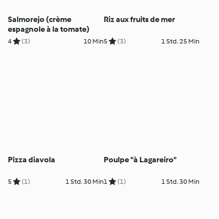
Salmorejo (crème
Riz aux fruits de mer
espagnole à la tomate)
4
(3)
10 Min
5
(3)
1 Std. 25 Min
Pizza diavola
Poulpe "à Lagareiro"
5
(1)
1 Std. 30 Min
1
(1)
1 Std. 30 Min