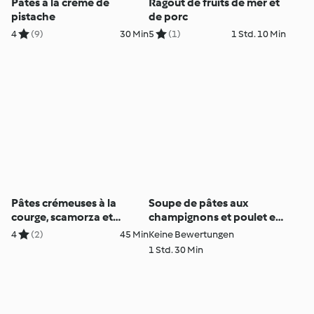
Pâtes à la crème de
Ragoût de fruits de mer et
pistache
de porc
4
(9)
30 Min
5
(1)
1 Std. 10 Min
Pâtes crémeuses à la
Soupe de pâtes aux
courge, scamorza et
champignons et poulet et
pecorino
involtini farci aux asperges
4
(2)
45 Min
Keine Bewertungen
vertes
1 Std. 30 Min