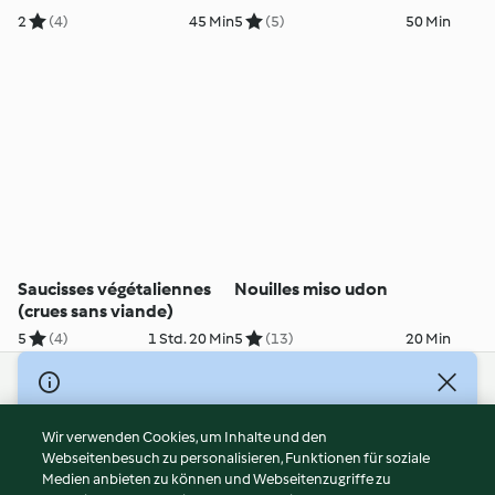
2
(4)
45 Min
5
(5)
50 Min
Saucisses végétaliennes
Nouilles miso udon
(crues sans viande)
5
(4)
1 Std. 20 Min
5
(13)
20 Min
© Copyright 2026
Nutzungsbedingungen
Wir verwenden Cookies, um Inhalte und den
Webseitenbesuch zu personalisieren, Funktionen für soziale
Datenschutzrichtlinien
Medien anbieten zu können und Webseitenzugriffe zu
Disclaimer