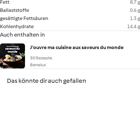
Fett
8.7 g
Ballaststoffe
0.6 g
gesättigte Fettsäuren
1.3 g
Kohlenhydrate
14.4 g
Auch enthalten in
J'ouvre ma cuisine aux saveurs du monde
30 Rezepte
Benelux
Das könnte dir auch gefallen