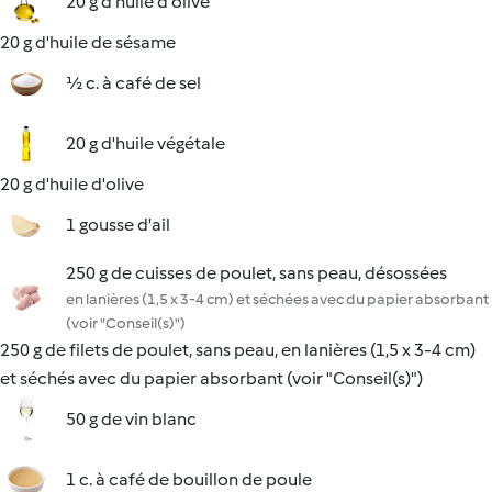
20 g d'huile d'olive
20 g d'huile de sésame
½ c. à café de sel
20 g d'huile végétale
20 g d'huile d'olive
1 gousse d'ail
250 g de cuisses de poulet, sans peau, désossées
en lanières (1,5 x 3-4 cm) et séchées avec du papier absorbant
(voir "Conseil(s)")
250 g de filets de poulet, sans peau, en lanières (1,5 x 3-4 cm)
et séchés avec du papier absorbant (voir "Conseil(s)")
50 g de vin blanc
1 c. à café de bouillon de poule