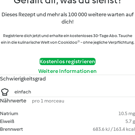
Gefällt dir, was du siehst?
Dieses Rezept und mehr als 100 000 weitere warten auf
dich!
Registriere dich jetzt und erhalte ein kostenloses 30-Tage Abo. Tauche
ein in die kulinarische Welt von Cookidoo® - ohne jegliche Verpflichtung.
Kostenlos registrieren
Weitere Informationen
Schwierigkeitsgrad
einfach
Nährwerte
pro 1 morceau
Natrium
10.5 mg
Eiweiß
5.7 g
Brennwert
683.6 kJ / 163.4 kcal