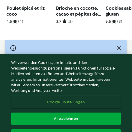
Poulet épicé et riz
Brioche en cocotte,
Cookies sab
coco
cacao et pépites de
gluten
chocolat blanc
4.5
(4)
3.7
(3)
3.5
(8)
© Copyright 2026
Nutzungsbedingungen
Wir verwenden Cookies, um Inhalte und den
Webseitenbesuch zu personalisieren, Funktionen für soziale
Datenschutzrichtlinien
Medien anbieten zu können und Webseitenzugriffe zu
Disclaimer
analysieren. Informationen zur Webseitennutzung geben
Impressum
wir außerdem an unsere Partner für soziale Medien,
Werbung und Analysen weiter.
Cookies
Inhalt melden
Cookie Einstellungen
Abo kündigen
Vertrag widerrufen
Alle ablehnen
Erklärung zur Barrierefreiheit