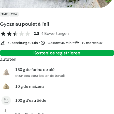
TM7
TM6
Gyoza au poulet à l'ail
2.3
4 Bewertungen
Zubereitung 30 Min
Gesamt 45 Min
12 morceaux
Kostenlos registrieren
Zutaten
180 g de farine de blé
et un peu pour le plan de travail
10 g de maïzena
100 g d'eau tiède