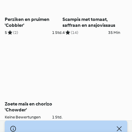
Perziken en pruimen
Scampis met tomaat,
'Cobbler'
saffraan en ansjovissaus
5
(2)
1 Std.
4
(14)
35 Min
Zoete maïs en chorizo
'Chowder'
Keine Bewertungen
1 Std.
© Copyright 2026