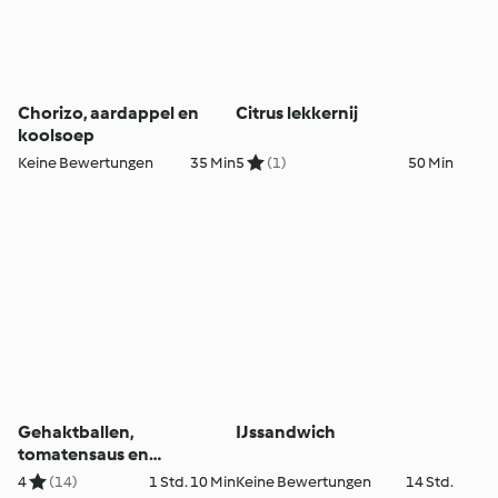
Chorizo, aardappel en
Citrus lekkernij
koolsoep
Keine Bewertungen
35 Min
5
(1)
50 Min
Gehaktballen,
IJssandwich
tomatensaus en
Parmezaanse polenta
4
(14)
1 Std. 10 Min
Keine Bewertungen
14 Std.