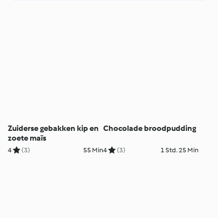
Zuiderse gebakken kip en
Chocolade broodpudding
zoete maïs
4
(3)
55 Min
4
(3)
1 Std. 25 Min