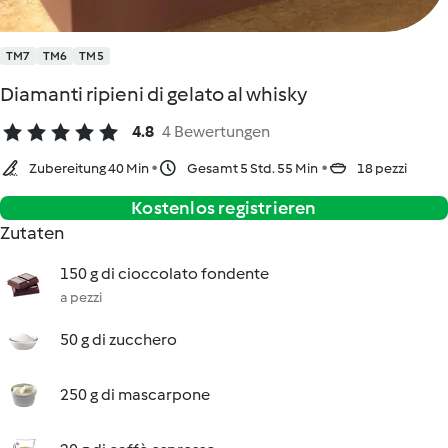
TM7
TM6
TM5
Diamanti ripieni di gelato al whisky
4.8
4 Bewertungen
Zubereitung 40 Min
Gesamt 5 Std. 55 Min
18 pezzi
Kostenlos registrieren
Zutaten
150 g di cioccolato fondente
a pezzi
50 g di zucchero
250 g di mascarpone