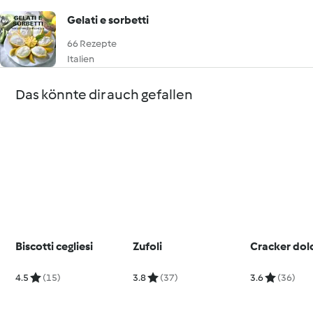
Gelati e sorbetti
66 Rezepte
Italien
Das könnte dir auch gefallen
Biscotti cegliesi
Zufoli
Cracker dolc
4.5
(15)
3.8
(37)
3.6
(36)