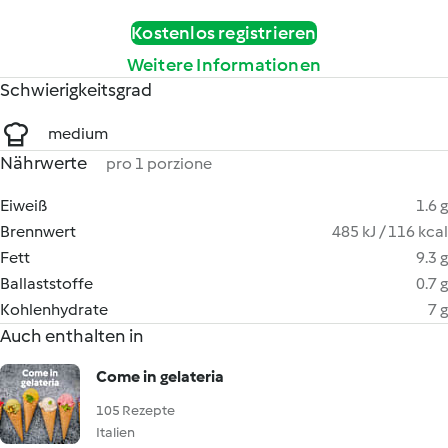
Kostenlos registrieren
Weitere Informationen
Schwierigkeitsgrad
medium
Nährwerte
pro 1 porzione
Eiweiß
1.6 g
Brennwert
485 kJ / 116 kcal
Fett
9.3 g
Ballaststoffe
0.7 g
Kohlenhydrate
7 g
Auch enthalten in
Come in gelateria
105 Rezepte
Italien