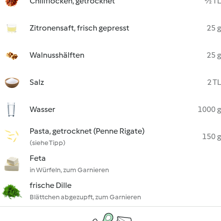
Chiliflocken, getrocknet
½ TL
Zitronensaft, frisch gepresst
25 g
Walnusshälften
25 g
Salz
2 TL
Wasser
1000 g
Pasta, getrocknet (Penne Rigate)
150 g
(siehe Tipp)
Feta
in Würfeln, zum Garnieren
frische Dille
Blättchen abgezupft, zum Garnieren