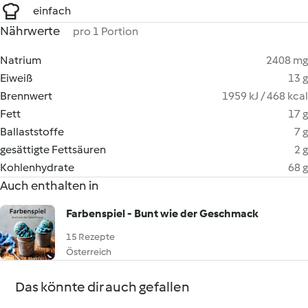
einfach
Nährwerte
pro 1 Portion
Natrium
2408 mg
Eiweiß
13 g
Brennwert
1959 kJ / 468 kcal
Fett
17 g
Ballaststoffe
7 g
gesättigte Fettsäuren
2 g
Kohlenhydrate
68 g
Auch enthalten in
Farbenspiel - Bunt wie der Geschmack
15 Rezepte
Österreich
Das könnte dir auch gefallen