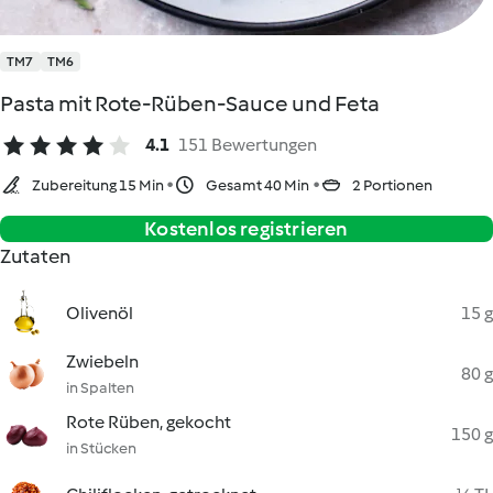
TM7
TM6
Pasta mit Rote-Rüben-Sauce und Feta
4.1
151 Bewertungen
Zubereitung 15 Min
Gesamt 40 Min
2 Portionen
Kostenlos registrieren
Zutaten
Olivenöl
15 g
Zwiebeln
80 g
in Spalten
Rote Rüben, gekocht
150 g
in Stücken