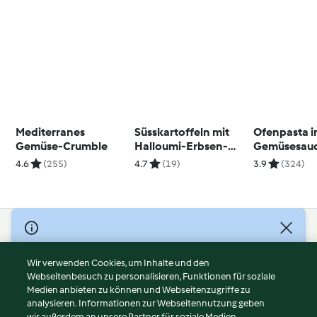
Mediterranes
Süsskartoffeln mit
Ofenpasta i
Gemüse-Crumble
Halloumi-Erbsen-
Gemüsesau
Topping und Kefir-
4.6
(255)
4.7
(19)
3.9
(324)
Drink
© Copyright 2026
Nutzungsbedingungen
Wir verwenden Cookies, um Inhalte und den
Webseitenbesuch zu personalisieren, Funktionen für soziale
Datenschutzrichtlinien
Medien anbieten zu können und Webseitenzugriffe zu
Disclaimer
analysieren. Informationen zur Webseitennutzung geben
Impressum
wir außerdem an unsere Partner für soziale Medien,