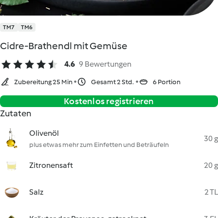
TM7
TM6
Cidre-Brathendl mit Gemüse
4.6
9 Bewertungen
Zubereitung 25 Min
Gesamt 2 Std.
6 Portion
Kostenlos registrieren
Zutaten
Olivenöl
30 g
plus etwas mehr zum Einfetten und Beträufeln
Zitronensaft
20 g
Salz
2 TL