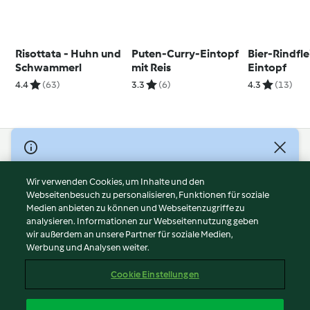
Risottata - Huhn und
Puten-Curry-Eintopf
Bier-Rindfle
Schwammerl
mit Reis
Eintopf
4.4
(63)
3.3
(6)
4.3
(13)
© Copyright 2026
Nutzungsbedingungen
Wir verwenden Cookies, um Inhalte und den
Webseitenbesuch zu personalisieren, Funktionen für soziale
Datenschutzrichtlinien
Medien anbieten zu können und Webseitenzugriffe zu
Disclaimer
analysieren. Informationen zur Webseitennutzung geben
Impressum
wir außerdem an unsere Partner für soziale Medien,
Werbung und Analysen weiter.
Cookies
Inhalt melden
Cookie Einstellungen
Abo kündigen
Vertrag widerrufen