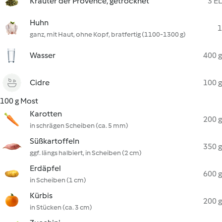
Kräuter der Provence, getrocknet
3 EL
Huhn
1
ganz, mit Haut, ohne Kopf, bratfertig (1100-1300 g)
Wasser
400 g
Cidre
100 g
100 g Most
Karotten
200 g
in schrägen Scheiben (ca. 5 mm)
Süßkartoffeln
350 g
ggf. längs halbiert, in Scheiben (2 cm)
Erdäpfel
600 g
in Scheiben (1 cm)
Kürbis
200 g
in Stücken (ca. 3 cm)