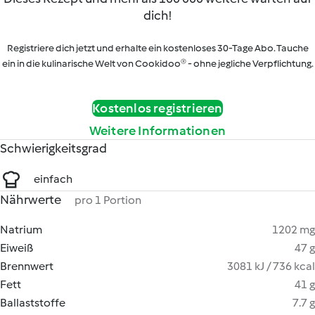
dich!
Registriere dich jetzt und erhalte ein kostenloses 30-Tage Abo. Tauche
ein in die kulinarische Welt von Cookidoo® - ohne jegliche Verpflichtung.
Kostenlos registrieren
Weitere Informationen
Schwierigkeitsgrad
einfach
Nährwerte
pro 1 Portion
Natrium
1202 mg
Eiweiß
47 g
Brennwert
3081 kJ / 736 kcal
Fett
41 g
Ballaststoffe
7.7 g