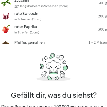
Zucchini
300 g
ggf. längs halbiert, in Scheiben (2 cm)
rote Zwiebeln
200 g
in Scheiben (1 cm)
roter Paprika
300 g
in Streifen (1 cm)
Pfeffer, gemahlen
1 - 2 Prisen
Gefällt dir, was du siehst?
Dieses Rezept und mehr als 100 000 weitere warten auf