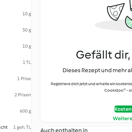
10 g
30 g
10 g
Gefällt dir
1 TL
Dieses Rezept und mehr al
1 Prise
Registriere dich jetzt und erhalte ein kostenl
Cookidoo® - oh
2 Prisen
Kostenl
600 g
Weiter
acht
1 geh. TL
Auch enthalten in