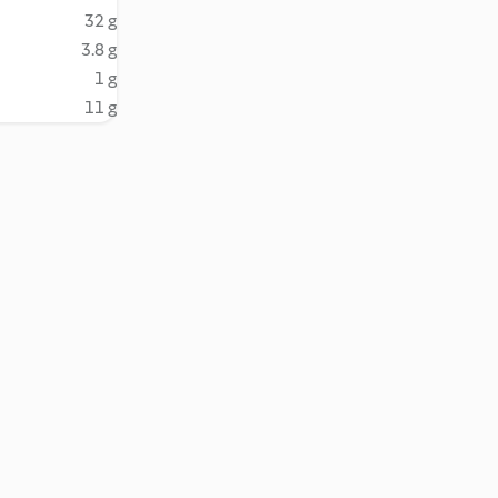
32 g
3.8 g
1 g
11 g