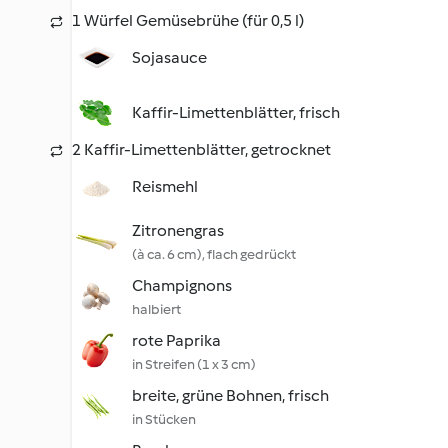
1 Würfel Gemüsebrühe (für 0,5 l)
Sojasauce
Kaffir-Limettenblätter, frisch
2 Kaffir-Limettenblätter, getrocknet
Reismehl
Zitronengras
(à ca. 6 cm), flach gedrückt
Champignons
halbiert
rote Paprika
in Streifen (1 x 3 cm)
breite, grüne Bohnen, frisch
in Stücken