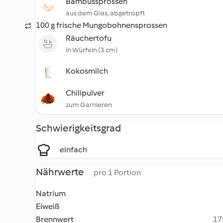
Bambussprossen
aus dem Glas, abgetropft
100 g frische Mungobohnensprossen
Räuchertofu
in Würfeln (3 cm)
Kokosmilch
Chilipulver
zum Garnieren
Schwierigkeitsgrad
einfach
Nährwerte
pro 1 Portion
Natrium
Eiweiß
Brennwert
17