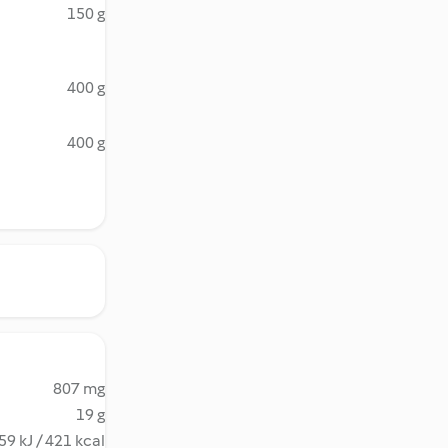
150 g
400 g
400 g
807 mg
19 g
59 kJ / 421 kcal