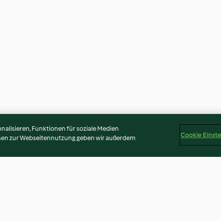
alisieren, Funktionen für soziale Medien
Cookie Einst
onen zur Webseitennutzung geben wir außerdem
ackenem
Schwarze-Bohnen-Chili mit
Blumenkohl-K