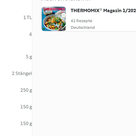
THERMOMIX® Magazin 1/20
1 TL
41 Rezepte
Deutschland
4
5 g
2 Stängel
250 g
150 g
150 g