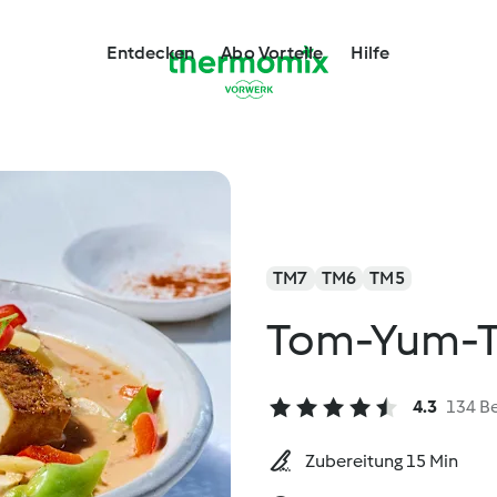
Entdecken
Abo Vorteile
Hilfe
TM7
TM6
TM5
Tom-Yum-T
4.3
134 B
Zubereitung 15 Min