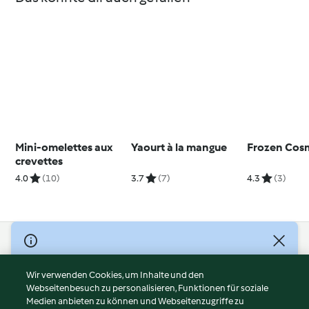
Mini-omelettes aux
Yaourt à la mangue
Frozen Cos
crevettes
4.0
(10)
3.7
(7)
4.3
(3)
© Copyright 2026
Nutzungsbedingungen
Wir verwenden Cookies, um Inhalte und den
Webseitenbesuch zu personalisieren, Funktionen für soziale
Datenschutzrichtlinien
Medien anbieten zu können und Webseitenzugriffe zu