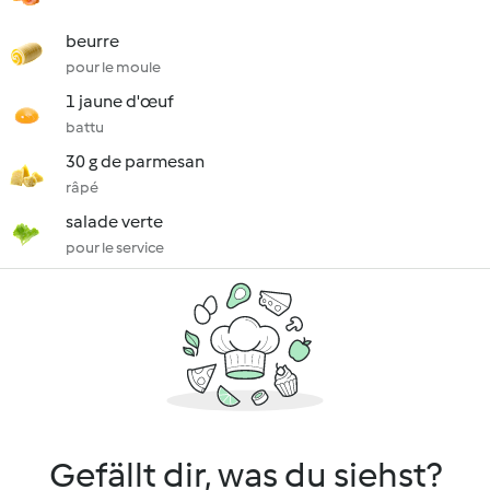
beurre
pour le moule
1 jaune d'œuf
battu
30 g de parmesan
râpé
salade verte
pour le service
Gefällt dir, was du siehst?