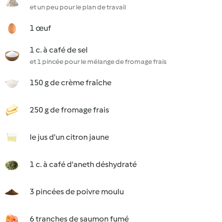
et un peu pour le plan de travail
1 œuf
1 c. à café de sel
et 1 pincée pour le mélange de fromage frais
150 g de crème fraîche
250 g de fromage frais
le jus d'un citron jaune
1 c. à café d'aneth déshydraté
3 pincées de poivre moulu
6 tranches de saumon fumé