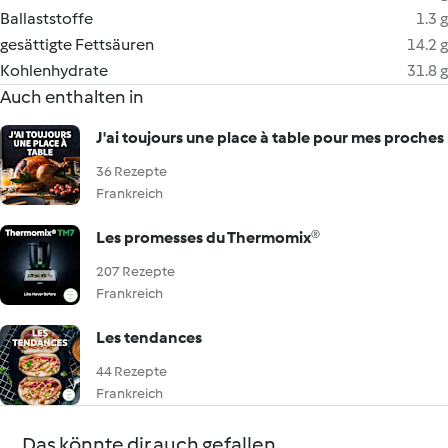
Ballaststoffe
1.3 g
gesättigte Fettsäuren
14.2 g
Kohlenhydrate
31.8 g
Auch enthalten in
J'ai toujours une place à table pour mes proches
36 Rezepte
Frankreich
Les promesses du Thermomix®
207 Rezepte
Frankreich
Les tendances
44 Rezepte
Frankreich
Das könnte dir auch gefallen