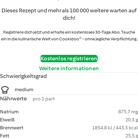
Dieses Rezept und mehr als 100 000 weitere warten auf
dich!
Registriere dich jetzt und erhalte ein kostenloses 30-Tage Abo. Tauche
ein in die kulinarische Welt von Cookidoo® - ohne jegliche Verpflichtung.
Kostenlos registrieren
Weitere Informationen
Schwierigkeitsgrad
medium
Nährwerte
pro 1 part
Natrium
875.7 mg
Eiweiß
20.3 g
Brennwert
1854.8 kJ / 443.3 kcal
Fett
25.5 g