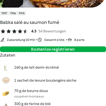
TM7
TM6
TM5
Babka salé au saumon fumé
4.3
54 Bewertungen
Zubereitung 20 Min
Gesamt 4 Std.
8 parts
Kostenlos registrieren
Zutaten
160 g de lait demi-écrémé
1 sachet de levure boulangère sèche
70 g de beurre doux
coupé en morceaux
300 g de farine de blé