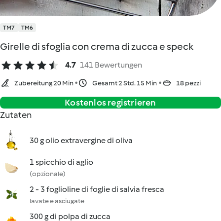
TM7
TM6
Girelle di sfoglia con crema di zucca e speck
4.7
141 Bewertungen
Zubereitung 20 Min
Gesamt 2 Std. 15 Min
18 pezzi
Kostenlos registrieren
Zutaten
30 g olio extravergine di oliva
1 spicchio di aglio
(opzionale)
2 - 3 foglioline di foglie di salvia fresca
lavate e asciugate
300 g di polpa di zucca