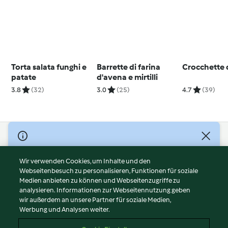
Torta salata funghi e
Barrette di farina
Crocchette 
patate
d'avena e mirtilli
3.8
(32)
3.0
(25)
4.7
(39)
© Copyright 2026
Nutzungsbedingungen
Wir verwenden Cookies, um Inhalte und den
Webseitenbesuch zu personalisieren, Funktionen für soziale
Datenschutzrichtlinien
Medien anbieten zu können und Webseitenzugriffe zu
Disclaimer
analysieren. Informationen zur Webseitennutzung geben
Impressum
wir außerdem an unsere Partner für soziale Medien,
Werbung und Analysen weiter.
Cookies
Inhalt melden