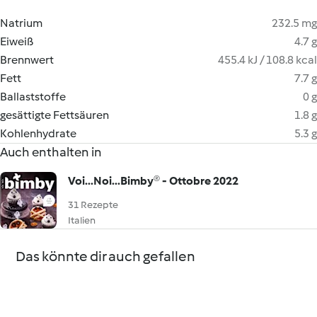
Natrium
232.5 mg
Eiweiß
4.7 g
Brennwert
455.4 kJ / 108.8 kcal
Fett
7.7 g
Ballaststoffe
0 g
gesättigte Fettsäuren
1.8 g
Kohlenhydrate
5.3 g
Auch enthalten in
Voi...Noi...Bimby® - Ottobre 2022
31 Rezepte
Italien
Das könnte dir auch gefallen