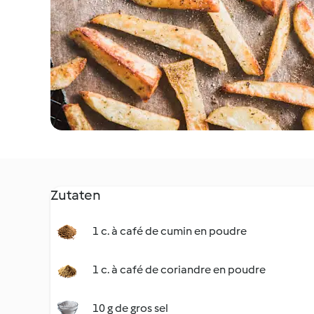
Zutaten
1 c. à café de cumin en poudre
1 c. à café de coriandre en poudre
10 g de gros sel