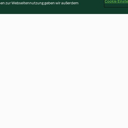
Cookie Einst
onen zur Webseitennutzung geben wir außerdem
iz
Barres protéinées
Tajine de bœuf 
douces
3.6
(48)
3.7
(40)
Disclaimer
Impressum
Cookies
Inhalt melden
Abo 