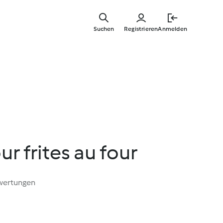
Springe
zum
Suchen
Registrieren
Anmelden
Hauptinha
r frites au four
wertungen