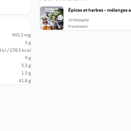
Épices et herbes - mélanges 
10 Rezepte
Frankreich
905.3 mg
5 g
 kJ / 278.5 kcal
9 g
5.3 g
1.3 g
41.8 g