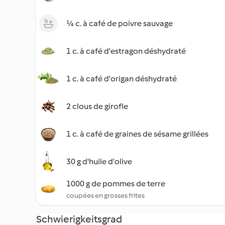
¼ c. à café de poivre sauvage
1 c. à café d'estragon déshydraté
1 c. à café d'origan déshydraté
2 clous de girofle
1 c. à café de graines de sésame grillées
30 g d'huile d'olive
1000 g de pommes de terre
coupées en grosses frites
Schwierigkeitsgrad