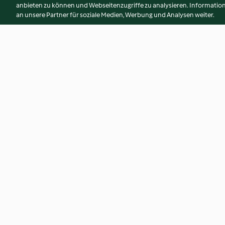
anbieten zu können und Webseitenzugriffe zu analysieren. Informati
an unsere Partner für soziale Medien, Werbung und Analysen weiter.
Wraps de pois, tomates cerise
Poulpe piquant et r
et houmous à la feta
3.8
(8)
3.8
(13)
© Copyright 2026
Nutzungsbedingungen
Datenschutzrichtlinien
Erklärung zur Barrierefreiheit