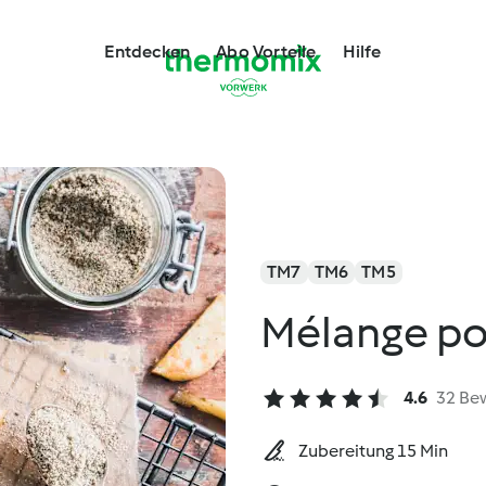
Entdecken
Abo Vorteile
Hilfe
TM7
TM6
TM5
Mélange pou
4.6
32 Be
Zubereitung 15 Min