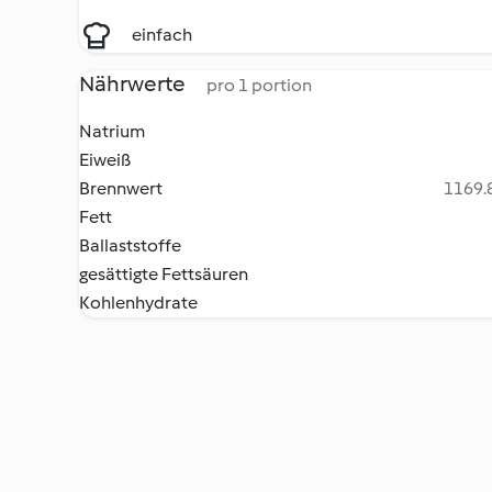
einfach
Nährwerte
pro 1 portion
Natrium
Eiweiß
Brennwert
1169.8
Fett
Ballaststoffe
gesättigte Fettsäuren
Kohlenhydrate