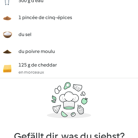
500 g d'eau
1 pincée de cinq-épices
du sel
du poivre moulu
125 g de cheddar
en morceaux
Gefällt dir, was du siehst?