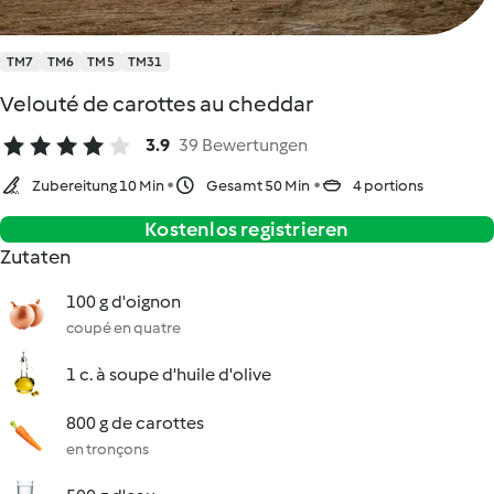
TM7
TM6
TM5
TM31
Velouté de carottes au cheddar
3.9
39 Bewertungen
Zubereitung 10 Min
Gesamt 50 Min
4 portions
Kostenlos registrieren
Zutaten
100 g d'oignon
coupé en quatre
1 c. à soupe d'huile d'olive
800 g de carottes
en tronçons