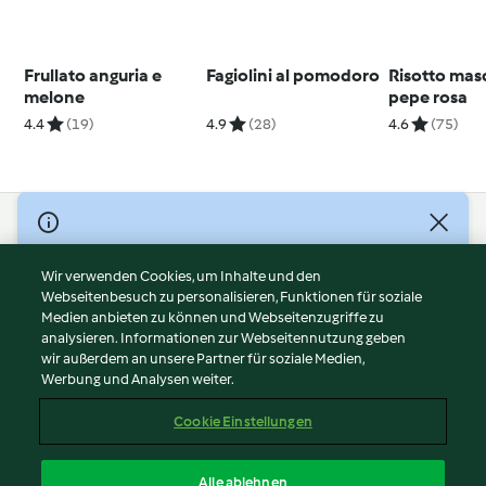
Frullato anguria e
Fagiolini al pomodoro
Risotto mas
melone
pepe rosa
4.4
(19)
4.9
(28)
4.6
(75)
© Copyright 2026
Nutzungsbedingungen
Wir verwenden Cookies, um Inhalte und den
Webseitenbesuch zu personalisieren, Funktionen für soziale
Datenschutzrichtlinien
Medien anbieten zu können und Webseitenzugriffe zu
Disclaimer
analysieren. Informationen zur Webseitennutzung geben
Impressum
wir außerdem an unsere Partner für soziale Medien,
Werbung und Analysen weiter.
Cookies
Inhalt melden
Cookie Einstellungen
Abo kündigen
Vertrag widerrufen
Alle ablehnen