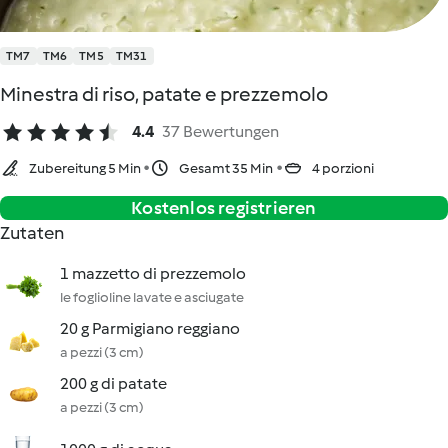
TM7
TM6
TM5
TM31
Minestra di riso, patate e prezzemolo
4.4
37 Bewertungen
Zubereitung 5 Min
Gesamt 35 Min
4 porzioni
Kostenlos registrieren
Zutaten
1 mazzetto di prezzemolo
le foglioline lavate e asciugate
20 g Parmigiano reggiano
a pezzi (3 cm)
200 g di patate
a pezzi (3 cm)