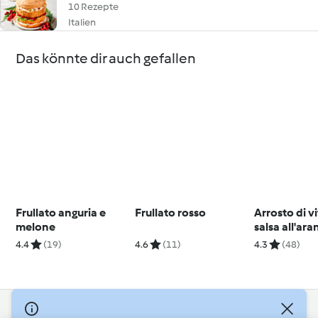
10 Rezepte
Italien
Das könnte dir auch gefallen
Frullato anguria e
Frullato rosso
Arrosto di v
melone
salsa all'ara
4.4
(19)
4.6
(11)
4.3
(48)
© Copyright 2026