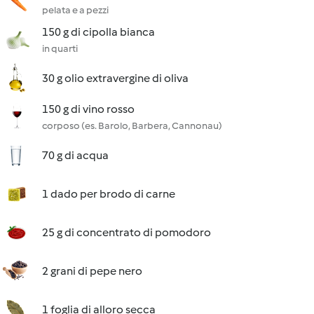
pelata e a pezzi
150 g di cipolla bianca
in quarti
30 g olio extravergine di oliva
150 g di vino rosso
corposo (es. Barolo, Barbera, Cannonau)
70 g di acqua
1 dado per brodo di carne
25 g di concentrato di pomodoro
2 grani di pepe nero
1 foglia di alloro secca