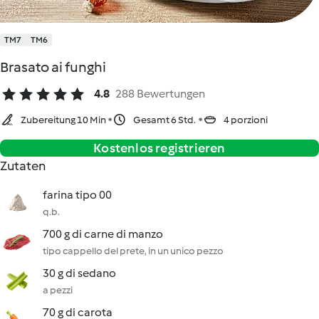
TM7
TM6
Brasato ai funghi
4.8
288 Bewertungen
Zubereitung 10 Min
Gesamt 6 Std.
4 porzioni
Kostenlos registrieren
Zutaten
farina tipo 00
q.b.
700 g di carne di manzo
tipo cappello del prete, in un unico pezzo
30 g di sedano
a pezzi
70 g di carota