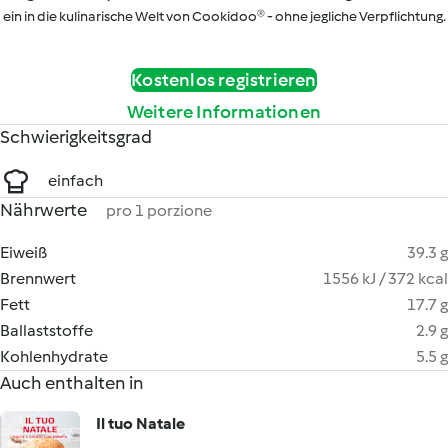
ein in die kulinarische Welt von Cookidoo® - ohne jegliche Verpflichtung.
Kostenlos registrieren
Weitere Informationen
Schwierigkeitsgrad
einfach
Nährwerte
pro 1 porzione
Eiweiß
39.3 g
Brennwert
1556 kJ / 372 kcal
Fett
17.7 g
Ballaststoffe
2.9 g
Kohlenhydrate
5.5 g
Auch enthalten in
Il tuo Natale