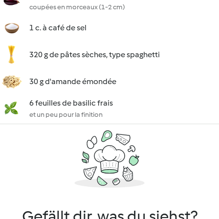
coupées en morceaux (1-2 cm)
1 c. à café de sel
320 g de pâtes sèches, type spaghetti
30 g d'amande émondée
6 feuilles de basilic frais
et un peu pour la finition
Gefällt dir, was du siehst?