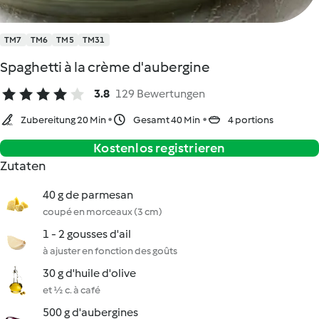
TM7
TM6
TM5
TM31
Spaghetti à la crème d'aubergine
3.8
129 Bewertungen
Zubereitung 20 Min
Gesamt 40 Min
4 portions
Kostenlos registrieren
Zutaten
40 g de parmesan
coupé en morceaux (3 cm)
1 - 2 gousses d'ail
à ajuster en fonction des goûts
30 g d'huile d'olive
et ½ c. à café
500 g d'aubergines