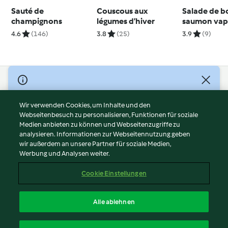
Sauté de
Couscous aux
Salade de b
champignons
légumes d’hiver
saumon vap
4.6
(146)
3.8
(25)
3.9
(9)
© Copyright 2026
Nutzungsbedingungen
Wir verwenden Cookies, um Inhalte und den
Webseitenbesuch zu personalisieren, Funktionen für soziale
Datenschutzrichtlinien
Medien anbieten zu können und Webseitenzugriffe zu
Disclaimer
analysieren. Informationen zur Webseitennutzung geben
Impressum
wir außerdem an unsere Partner für soziale Medien,
Werbung und Analysen weiter.
Cookies
Inhalt melden
Cookie Einstellungen
Abo kündigen
Vertrag widerrufen
Alle ablehnen
Erklärung zur Barrierefreiheit