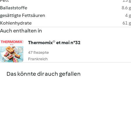
Fett
15 g
Ballaststoffe
8.6 g
gesättigte Fettsäuren
4 g
Kohlenhydrate
61 g
Auch enthalten in
Thermomix® et moi n°32
47 Rezepte
Frankreich
Das könnte dir auch gefallen