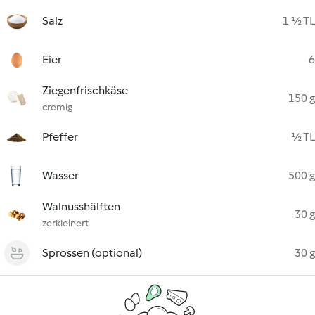
Salz
1 ½ TL
Eier
6
Ziegenfrischkäse
150 g
cremig
Pfeffer
½ TL
Wasser
500 g
Walnusshälften
30 g
zerkleinert
Sprossen (optional)
30 g