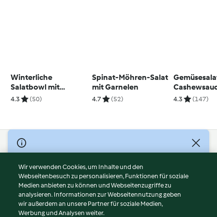
Winterliche
Spinat-Möhren-Salat
Gemüsesalat
Salatbowl mit
mit Garnelen
Cashewsau
Avocadocreme und
4.3
(50)
4.7
(52)
4.3
(147)
Räucherlachs
© Copyright 2026
Nutzungsbedingungen
Wir verwenden Cookies, um Inhalte und den
Webseitenbesuch zu personalisieren, Funktionen für soziale
Datenschutzrichtlinien
Medien anbieten zu können und Webseitenzugriffe zu
Disclaimer
analysieren. Informationen zur Webseitennutzung geben
Impressum
wir außerdem an unsere Partner für soziale Medien,
Werbung und Analysen weiter.
Cookies