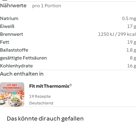
Nährwerte
pro 1 Portion
Natrium
0.5 mg
Eiweiß
17 g
Brennwert
1250 kJ / 299 kcal
Fett
19 g
Ballaststoffe
1.8 g
gesättigte Fettsäuren
8 g
Kohlenhydrate
16 g
Auch enthalten in
Fit mit Thermomix®
19 Rezepte
Deutschland
Das könnte dir auch gefallen