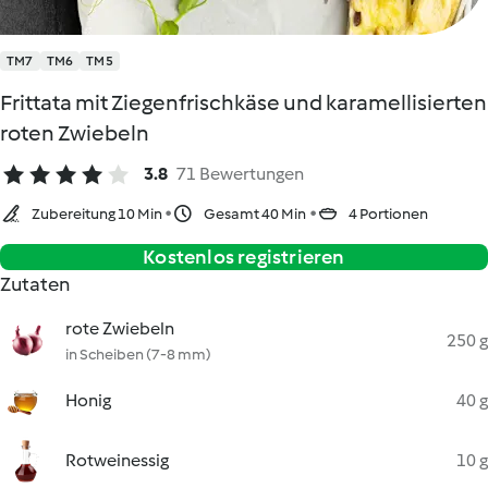
TM7
TM6
TM5
Frittata mit Ziegenfrischkäse und karamellisierten
roten Zwiebeln
3.8
71 Bewertungen
Zubereitung 10 Min
Gesamt 40 Min
4 Portionen
Kostenlos registrieren
Zutaten
rote Zwiebeln
250 g
in Scheiben (7-8 mm)
Honig
40 g
Rotweinessig
10 g