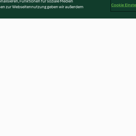
alisieren, Funktionen für soziale Medien
Cookie Einst
onen zur Webseitennutzung geben wir außerdem
ähnchen-
Koreanischer Gurkensalat
Kimchi-Omelet
4.6
(32)
3.8
(17)
Disclaimer
Impressum
Cookies
Inhalt melden
Abo 