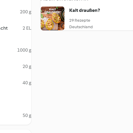
Kalt draußen?
200 g
29 Rezepte
Deutschland
acht
2 EL
1000 g
20 g
40 g
50 g