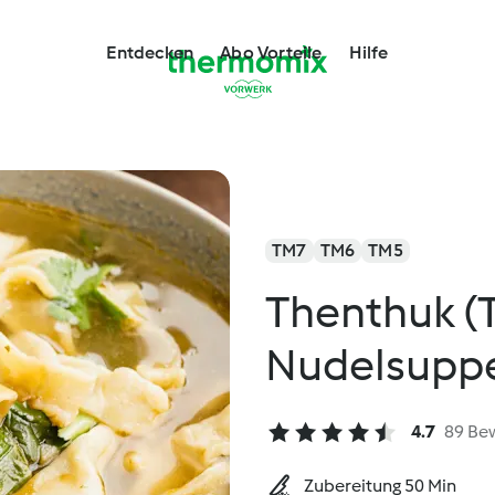
Entdecken
Abo Vorteile
Hilfe
TM7
TM6
TM5
Thenthuk (
Nudelsupp
4.7
89 Be
Zubereitung 50 Min