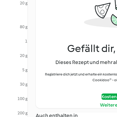
20 g
80 g
1
Gefällt dir
20 g
Dieses Rezept und mehr al
5 g
Registriere dich jetzt und erhalte ein kostenl
Cookidoo® - oh
30 g
Kostenl
100 g
Weiter
200 g
Auch enthalten in