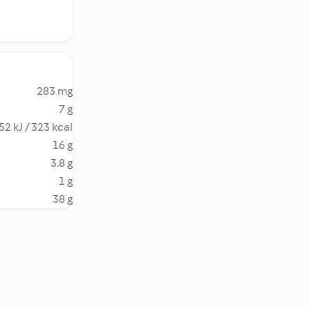
283 mg
7 g
52 kJ / 323 kcal
16 g
3.8 g
1 g
38 g