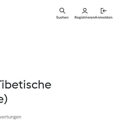
Springe
zum
Suchen
Registrieren
Anmelden
Hauptinha
Tibetische
e)
wertungen