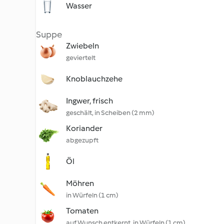
Wasser
Suppe
Zwiebeln
geviertelt
Knoblauchzehe
Ingwer, frisch
geschält, in Scheiben (2 mm)
Koriander
abgezupft
Öl
Möhren
in Würfeln (1 cm)
Tomaten
auf Wunsch entkernt, in Würfeln (1 cm)