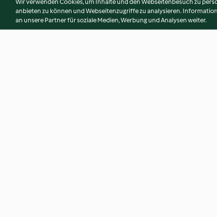
Wir verwenden Cookies, um Inhalte und den Webseitenbesuch zu person
anbieten zu können und Webseitenzugriffe zu analysieren. Informati
an unsere Partner für soziale Medien, Werbung und Analysen weiter.
Limetten-Reis
Vietnamesische H
Kohl-Bowl
4.5
(6)
4.2
(14)
© Copyright 2026
Nutzungsbedingungen
Datenschutzrichtlinien
Erklärung zur Barrierefreiheit