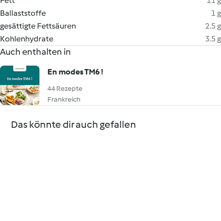
Fett
11 g
Ballaststoffe
1 g
gesättigte Fettsäuren
2.5 g
Kohlenhydrate
3.5 g
Auch enthalten in
En modes TM6 !
44 Rezepte
Frankreich
Das könnte dir auch gefallen