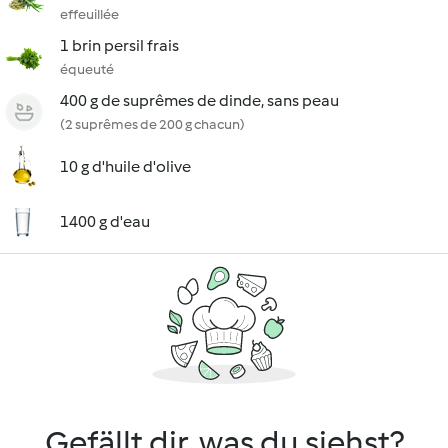
effeuillée
1 brin persil frais
équeuté
400 g de suprêmes de dinde, sans peau
(2 suprêmes de 200 g chacun)
10 g d'huile d'olive
1400 g d'eau
Gefällt dir, was du siehst?