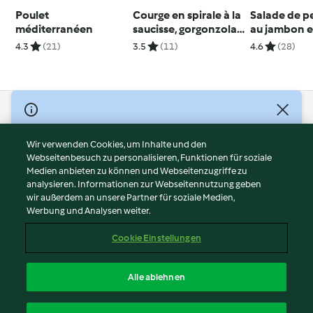
Poulet
Courge en spirale à la
Salade de pe
méditerranéen
saucisse, gorgonzola
au jambon e
et noix
œufs - Poul
4.3
(21)
3.5
(11)
4.6
(28)
légumes et 
moutarde
© Copyright 2026
Nutzungsbedingungen
Wir verwenden Cookies, um Inhalte und den
Webseitenbesuch zu personalisieren, Funktionen für soziale
Datenschutzrichtlinien
Medien anbieten zu können und Webseitenzugriffe zu
Disclaimer
analysieren. Informationen zur Webseitennutzung geben
Impressum
wir außerdem an unsere Partner für soziale Medien,
Werbung und Analysen weiter.
Cookies
Inhalt melden
Cookie Einstellungen
Abo kündigen
Vertrag widerrufen
Alle ablehnen
Erklärung zur Barrierefreiheit