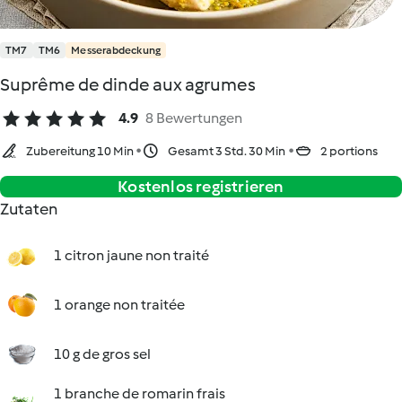
TM7
TM6
Messerabdeckung
Suprême de dinde aux agrumes
4.9
8 Bewertungen
Zubereitung 10 Min
Gesamt 3 Std. 30 Min
2 portions
Kostenlos registrieren
Zutaten
1 citron jaune non traité
1 orange non traitée
10 g de gros sel
1 branche de romarin frais