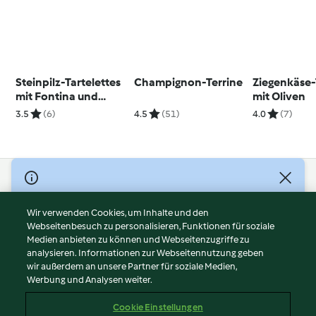
Steinpilz-Tartelettes
Champignon-Terrine
Ziegenkäse-
mit Fontina und
mit Oliven
Kerbel-Crème-
3.5
(6)
4.5
(51)
4.0
(7)
fraîche-Dip
© Copyright 2026
Nutzungsbedingungen
Wir verwenden Cookies, um Inhalte und den
Webseitenbesuch zu personalisieren, Funktionen für soziale
Datenschutzrichtlinien
Medien anbieten zu können und Webseitenzugriffe zu
Disclaimer
analysieren. Informationen zur Webseitennutzung geben
Impressum
wir außerdem an unsere Partner für soziale Medien,
Werbung und Analysen weiter.
Cookies
Inhalt melden
Cookie Einstellungen