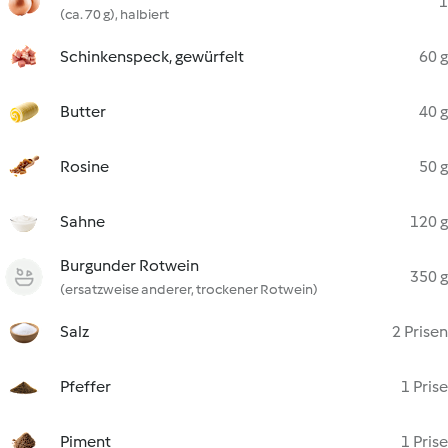
1
(ca. 70 g), halbiert
Schinkenspeck, gewürfelt
60 g
Butter
40 g
Rosine
50 g
Sahne
120 g
Burgunder Rotwein
350 g
(ersatzweise anderer, trockener Rotwein)
Salz
2 Prisen
Pfeffer
1 Prise
Piment
1 Prise