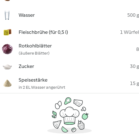
Wasser
500 g
Fleischbrühe (für 0,5 l)
1 Würfel
Rotkohlblätter
8
(äußere Blätter)
Zucker
30 g
Speisestärke
15 g
in 2 EL Wasser angerührt