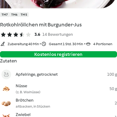
TM7
TM6
TM5
Rotkohlröllchen mit Burgunder-Jus
3.6
14 Bewertungen
Zubereitung 40 Min
Gesamt 1 Std. 30 Min
4 Portionen
Kostenlos registrieren
Zutaten
Apfelringe, getrocknet
100 g
Nüsse
50 g
(z. B. Walnüsse)
Brötchen
2
altbacken, in Stücken
Zwiebel