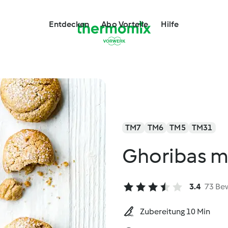
Entdecken
Abo Vorteile
Hilfe
TM7
TM6
TM5
TM31
Ghoribas m
3.4
73 Be
Zubereitung 10 Min