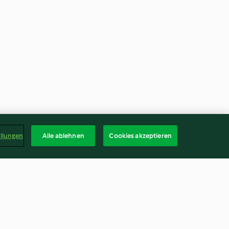
ellungen
Alle ablehnen
Cookies akzeptieren
us au maïs
Ghoribas à la noix de coco