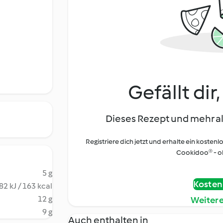
Gefällt dir
Dieses Rezept und mehr al
Registriere dich jetzt und erhalte ein kostenl
Cookidoo® - oh
5 g
Kostenl
82 kJ / 163 kcal
12 g
Weiter
9 g
Auch enthalten in