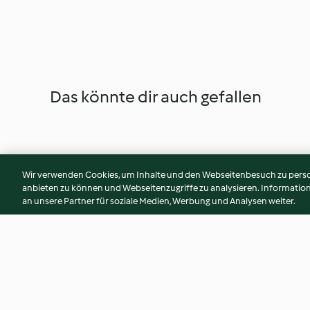
Das könnte dir auch gefallen
Wir verwenden Cookies, um Inhalte und den Webseitenbesuch zu person
anbieten zu können und Webseitenzugriffe zu analysieren. Informati
an unsere Partner für soziale Medien, Werbung und Analysen weiter.
Maamouls (biscuits fourrés aux
Makrouts (biscuits