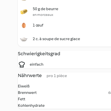
50 g de beurre
en morceaux
1 œuf
2 c. à soupe de sucre glace
Schwierigkeitsgrad
einfach
Nährwerte
pro 1 pièce
Eiweiß
Brennwert
6
Fett
Kohlenhydrate