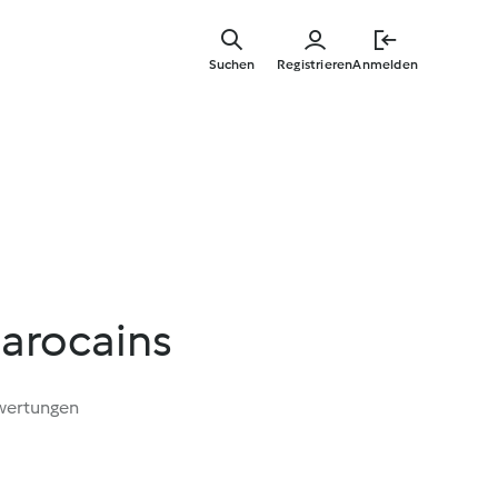
Springe
zum
Suchen
Registrieren
Anmelden
Hauptinha
arocains
wertungen