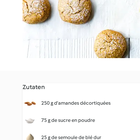
Zutaten
250 g d'amandes décortiquées
75 g de sucre en poudre
25 g de semoule de blé dur