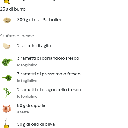
25 g di burro
300 g di riso Parboiled
Stufato di pesce
2 spicchi di aglio
3 rametti di coriandolo fresco
le foglioline
3 rametti di prezzemolo fresco
le foglioline
2 rametti di dragoncello fresco
le foglioline
80 g di cipolla
a fette
50 g di olio di oliva