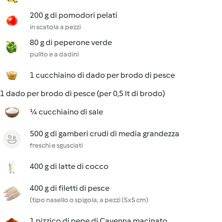
200 g di pomodori pelati
in scatola a pezzi
80 g di peperone verde
pulito e a dadini
1 cucchiaino di dado per brodo di pesce
1 dado per brodo di pesce (per 0,5 lt di brodo)
¼ cucchiaino di sale
500 g di gamberi crudi di media grandezza
freschi e sgusciati
400 g di latte di cocco
400 g di filetti di pesce
(tipo nasello o spigola, a pezzi (5x5 cm)
1 pizzico di pepe di Cayenna macinato