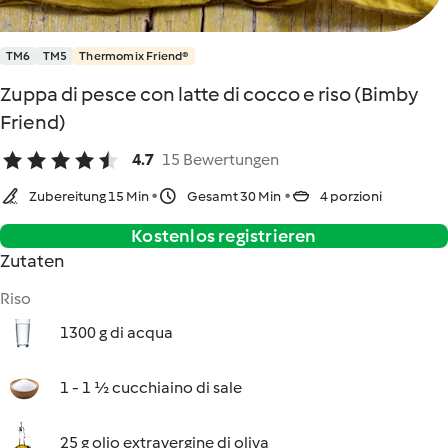
TM6
TM5
Thermomix Friend®
Zuppa di pesce con latte di cocco e riso (Bimby
Friend)
4.7
15 Bewertungen
Zubereitung 15 Min
Gesamt 30 Min
4 porzioni
Kostenlos registrieren
Zutaten
Riso
1300 g di acqua
1 - 1 ½ cucchiaino di sale
25 g olio extravergine di oliva