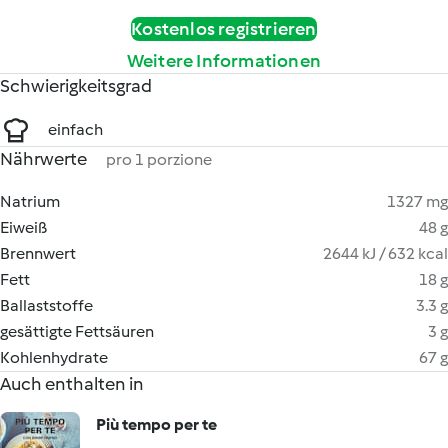
Kostenlos registrieren
Weitere Informationen
Schwierigkeitsgrad
einfach
Nährwerte
pro 1 porzione
Natrium
1327 mg
Eiweiß
48 g
Brennwert
2644 kJ / 632 kcal
Fett
18 g
Ballaststoffe
3.3 g
gesättigte Fettsäuren
3 g
Kohlenhydrate
67 g
Auch enthalten in
Più tempo per te