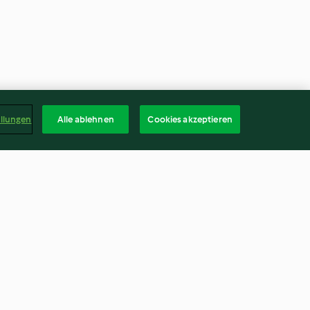
ellungen
Alle ablehnen
Cookies akzeptieren
-Wraps mit
Summer Rolls mit gebratenem
Hähnchen
4.2
(316)