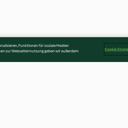
alisieren, Funktionen für soziale Medien
Cookie Einst
onen zur Webseitennutzung geben wir außerdem
 mit
Bibimbap-Burrito
Rinder-Gemüse
d Zitronen-
Mango-Dip
4.0
(103)
4.6
(310)