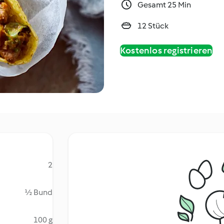
Gesamt 25 Min
12 Stück
Kostenlos registrieren
2
½ Bund
100 g