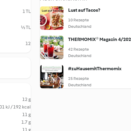
Lust auf Tacos?
1 TL
10 Rezepte
Deutschland
½ TL
THERMOMIX® Magazin 4/20
12
42 Rezepte
Deutschland
#zuHausemitThermomix
25 Rezepte
Deutschland
12 g
01 kJ / 192 kcal
11 g
1.7 g
11 g