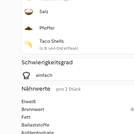
Salz
Pfeffer
Taco Shells
(z. B. von Old el Paso)
Schwierigkeitsgrad
einfach
Nährwerte
pro 1 Stück
Eiweiß
Brennwert
8
Fett
Ballaststoffe
Kohlenhydrate