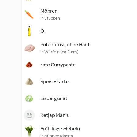
Möhren
in Stücken
Öl
Putenbrust, ohne Haut
in Würfeln (ca. 1 cm)
rote Currypaste
Speisestärke
Eisbergsalat
Ketjap Manis
Frühlingszwiebeln
in dünnen Ringen