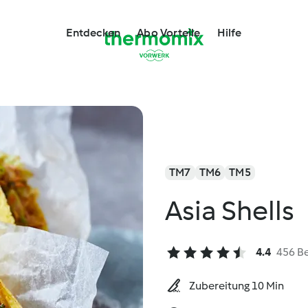
Entdecken
Abo Vorteile
Hilfe
TM7
TM6
TM5
Asia Shells
4.4
456 B
Zubereitung 10 Min