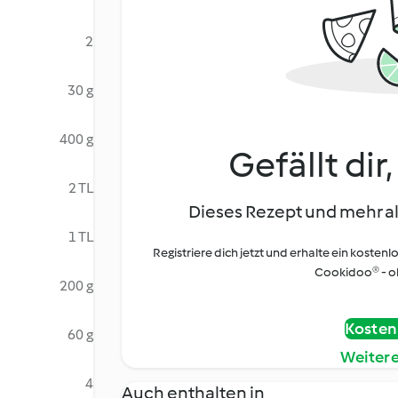
2
30 g
400 g
Gefällt dir
2 TL
Dieses Rezept und mehr al
1 TL
Registriere dich jetzt und erhalte ein kostenl
Cookidoo® - oh
200 g
Kostenl
60 g
Weiter
4
Auch enthalten in