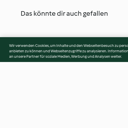
Das könnte dir auch gefallen
Wir verwenden Cookies, um Inhalte und den Webseitenbesuch zu person
anbieten zu können und Webseitenzugriffe zu analysieren. Informati
an unsere Partner für soziale Medien, Werbung und Analysen weiter.
Bánh-mì-Sandwiches mit
Hähnchen-Kebabs
Schweinebauch
Couscous-Salat un
Dressing
4.4
(32)
3.9
(153)