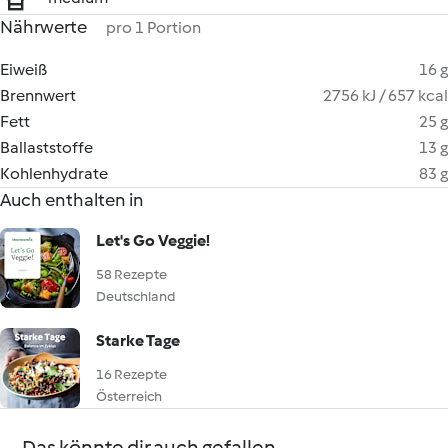
Nährwerte
pro 1 Portion
Eiweiß
16 g
Brennwert
2756 kJ / 657 kcal
Fett
25 g
Ballaststoffe
13 g
Kohlenhydrate
83 g
Auch enthalten in
Let's Go Veggie!
58 Rezepte
Deutschland
Starke Tage
16 Rezepte
Österreich
Das könnte dir auch gefallen