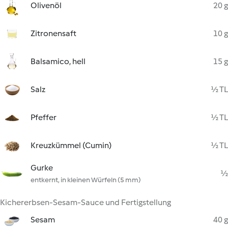
Olivenöl
20 g
Zitronensaft
10 g
Balsamico, hell
15 g
Salz
½ TL
Pfeffer
½ TL
Kreuzkümmel (Cumin)
½ TL
Gurke
½
entkernt, in kleinen Würfeln (5 mm)
Kichererbsen-Sesam-Sauce und Fertigstellung
Sesam
40 g