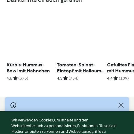
Kürbis-Hummus-
Tomaten-Spinat-
Gefülltes F
Bowl mit Hähnchen
Eintopf mit Halloumi
mit Hummu
und Zimt
4.6
(373)
4.5
(754)
4.4
(109)
© Copyright 2026
Nutzungsbedingungen
Wir verwenden Cookies, um Inhalte und den
Webseitenbesuch zu personalisieren, Funktionen für soziale
Datenschutzrichtlinien
Medien anbieten zu können und Webseitenzugriffe zu