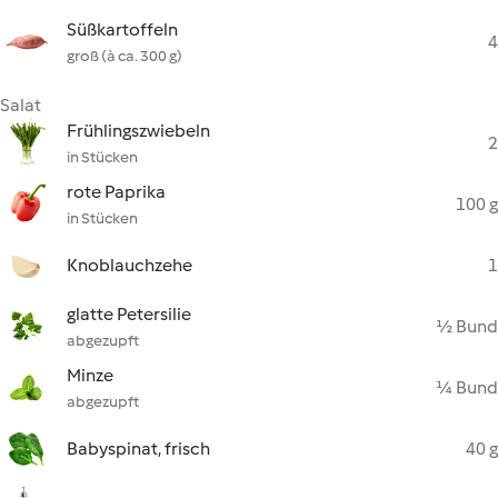
Süßkartoffeln
4
groß (à ca. 300 g)
Salat
Frühlingszwiebeln
2
in Stücken
rote Paprika
100 g
in Stücken
Knoblauchzehe
1
glatte Petersilie
½ Bund
abgezupft
Minze
¼ Bund
abgezupft
Babyspinat, frisch
40 g