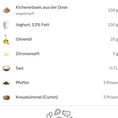
Kichererbsen, aus der Dose
100 g
abgetropft
Joghurt, 3,5% Fett
150 g
Olivenöl
20 g
Zitronensaft
5 g
Salz
¾ TL
Pfeffer
3 Prisen
Kreuzkümmel (Cumin)
3 Prisen