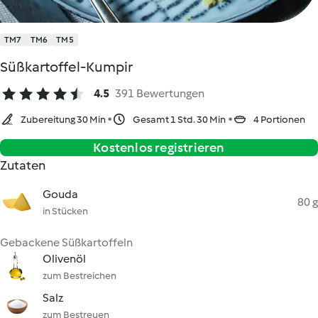
TM7
TM6
TM5
Süßkartoffel-Kumpir
4.5
391 Bewertungen
Zubereitung 30 Min
Gesamt 1 Std. 30 Min
4 Portionen
Kostenlos registrieren
Zutaten
Gouda
80 g
in Stücken
Gebackene Süßkartoffeln
Olivenöl
zum Bestreichen
Salz
zum Bestreuen