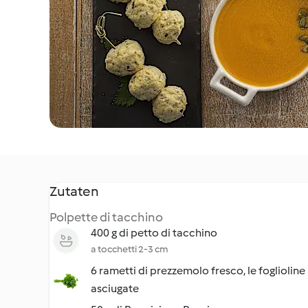
Zutaten
Polpette di tacchino
400 g di petto di tacchino
a tocchetti 2-3 cm
6 rametti di prezzemolo fresco, le foglioline
asciugate