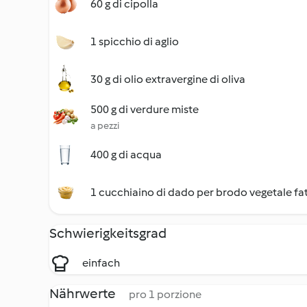
60 g di cipolla
1 spicchio di aglio
30 g di olio extravergine di oliva
500 g di verdure miste
a pezzi
400 g di acqua
1 cucchiaino di dado per brodo vegetale fat
Schwierigkeitsgrad
einfach
Nährwerte
pro 1 porzione