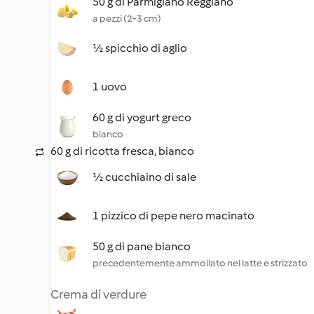
50 g di Parmigiano Reggiano
a pezzi (2-3 cm)
½ spicchio di aglio
1 uovo
60 g di yogurt greco
bianco
60 g di ricotta fresca, bianco
½ cucchiaino di sale
1 pizzico di pepe nero macinato
50 g di pane bianco
precedentemente ammollato nel latte e strizzato
Crema di verdure