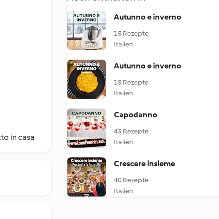
Autunno e inverno
15 Rezepte
Italien
Autunno e inverno
15 Rezepte
Italien
Capodanno
43 Rezepte
to in casa
Italien
Crescere insieme
40 Rezepte
Italien