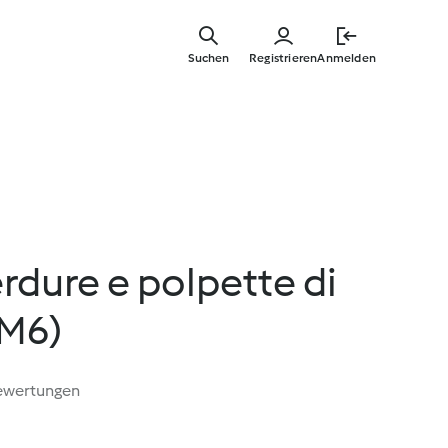
Springe
zum
Suchen
Registrieren
Anmelden
Hauptinha
rdure e polpette di
TM6)
ewertungen