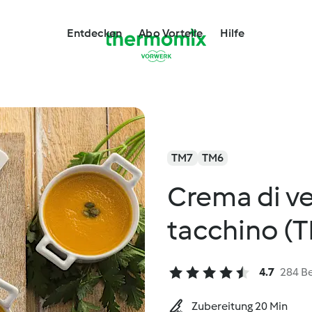
Entdecken
Abo Vorteile
Hilfe
TM7
TM6
Crema di ve
tacchino (
4.7
284 B
Zubereitung 20 Min