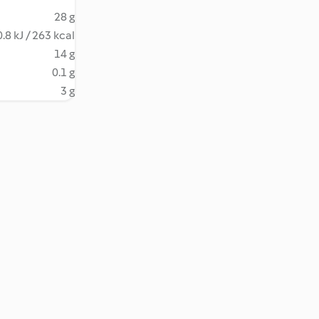
28 g
.8 kJ / 263 kcal
14 g
0.1 g
3 g