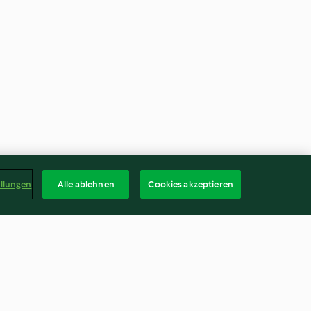
ellungen
Alle ablehnen
Cookies akzeptieren
utney zu Fisch
Rote Zwiebel Marmelade mit