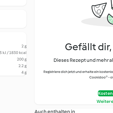
Gefällt dir
2 g
 kJ / 1830 kcal
200 g
Dieses Rezept und mehr al
2.2 g
Registriere dich jetzt und erhalte ein kostenl
4 g
Cookidoo® - oh
Kostenl
Weiter
Auch enthalten in