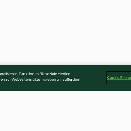
alisieren, Funktionen für soziale Medien
Cookie Einst
onen zur Webseitennutzung geben wir außerdem
Tomatenessenz
Mango-Chili-Ch