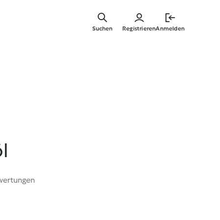
Springe
zum
Suchen
Registrieren
Anmelden
Hauptinha
l
wertungen