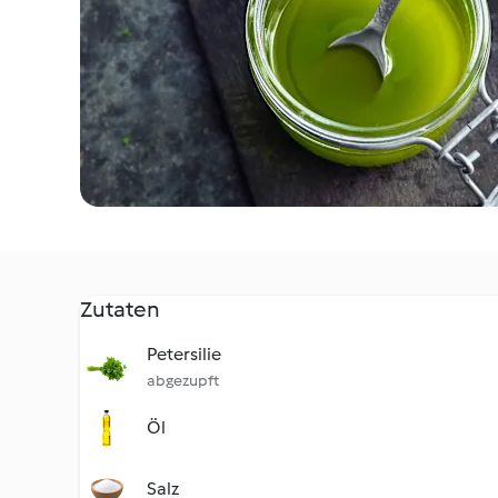
Zutaten
Petersilie
abgezupft
Öl
Salz