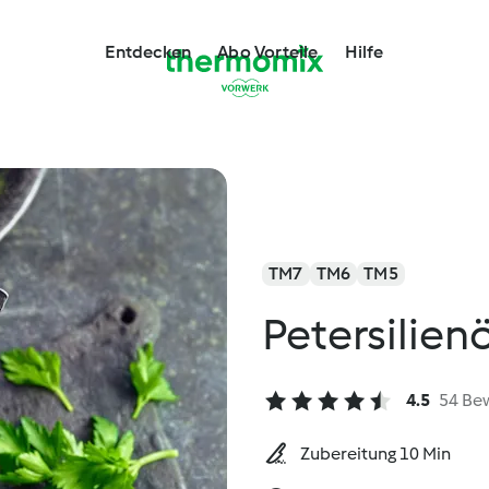
Entdecken
Abo Vorteile
Hilfe
TM7
TM6
TM5
Petersilienö
4.5
54 Be
Zubereitung 10 Min