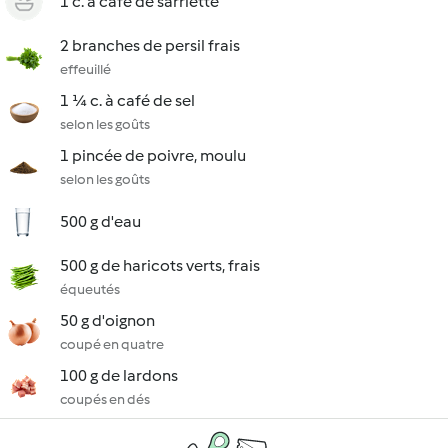
1 c. à café de sarriette
2 branches de persil frais
effeuillé
1 ¼ c. à café de sel
selon les goûts
1 pincée de poivre, moulu
selon les goûts
500 g d'eau
500 g de haricots verts, frais
équeutés
50 g d'oignon
coupé en quatre
100 g de lardons
coupés en dés