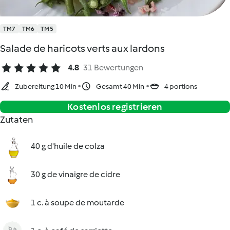
TM7
TM6
TM5
Salade de haricots verts aux lardons
4.8
31 Bewertungen
Zubereitung 10 Min
Gesamt 40 Min
4 portions
Kostenlos registrieren
Zutaten
40 g d'huile de colza
30 g de vinaigre de cidre
1 c. à soupe de moutarde