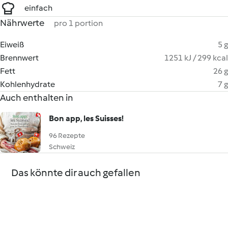
einfach
Nährwerte
pro 1 portion
Eiweiß
5 g
Brennwert
1251 kJ / 299 kcal
Fett
26 g
Kohlenhydrate
7 g
Auch enthalten in
Bon app, les Suisses!
96 Rezepte
Schweiz
Das könnte dir auch gefallen