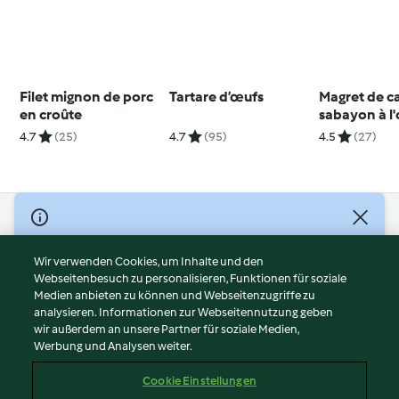
Filet mignon de porc
Tartare d’œufs
Magret de c
en croûte
sabayon à l
4.7
(25)
4.7
(95)
4.5
(27)
© Copyright 2026
Nutzungsbedingungen
Wir verwenden Cookies, um Inhalte und den
Webseitenbesuch zu personalisieren, Funktionen für soziale
Datenschutzrichtlinien
Medien anbieten zu können und Webseitenzugriffe zu
Disclaimer
analysieren. Informationen zur Webseitennutzung geben
Impressum
wir außerdem an unsere Partner für soziale Medien,
Werbung und Analysen weiter.
Cookies
Inhalt melden
Cookie Einstellungen
Abo kündigen