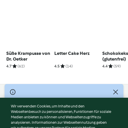
Süße Krampusse von
Letter Cake Herz
Schokokek
Dr. Oetker
(glutenfrei)
4.7
(62)
4.5
(14)
4.4
(59)
© Copyright 2026
Nutzungsbedingungen
Wir verwenden Cookies, um Inhalte und den
Webseitenbesuch zu personalisieren, Funktionen für soziale
Datenschutzrichtlinien
Medien anbieten zu können und Webseitenzugriffe zu
Disclaimer
analysieren. Informationen zur Webseitennutzung geben
Impressum
wir außerdem an unsere Partner für soziale Medien,