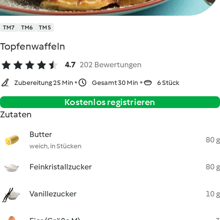
TM7
TM6
TM5
Topfenwaffeln
4.7
202 Bewertungen
Zubereitung 25 Min
Gesamt 30 Min
6 Stück
Kostenlos registrieren
Zutaten
Butter
80 g
weich, in Stücken
Feinkristallzucker
80 g
Vanillezucker
10 g