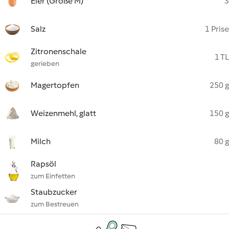
Eier (Größe M)
3
Salz
1 Prise
Zitronenschale
1 TL
gerieben
Magertopfen
250 g
Weizenmehl, glatt
150 g
Milch
80 g
Rapsöl
zum Einfetten
Staubzucker
zum Bestreuen