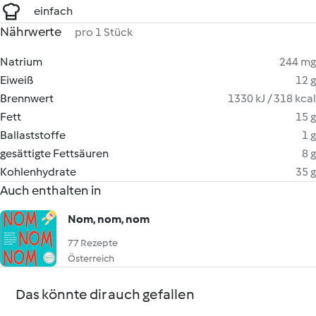
einfach
Nährwerte
pro 1 Stück
Natrium
244 mg
Eiweiß
12 g
Brennwert
1330 kJ / 318 kcal
Fett
15 g
Ballaststoffe
1 g
gesättigte Fettsäuren
8 g
Kohlenhydrate
35 g
Auch enthalten in
Nom, nom, nom
77 Rezepte
Österreich
Das könnte dir auch gefallen