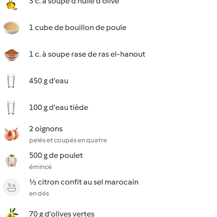
3 c. à soupe d'huile d'olive
1 cube de bouillon de poule
1 c. à soupe rase de ras el-hanout
450 g d'eau
100 g d'eau tiède
2 oignons
pelés et coupés en quatre
500 g de poulet
émincé
½ citron confit au sel marocain
en dés
70 g d'olives vertes