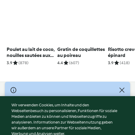
Poulet au lait de coco,
Gratin de coquillettes
Risotto crev
nouilles sautées aux
au poireau
épinard
légumes
3.9
(878)
4.4
(607)
3.9
(418)
© Copyright 2026
Nutzungsbedingungen
Wir verwenden Cookies, um Inhalte und den
Webseitenbesuch zu personalisieren, Funktionen für soziale
Datenschutzrichtlinien
Medien anbieten zu können und Webseitenzugriffe zu
Disclaimer
analysieren. Informationen zur Webseitennutzung geben
Impressum
wir außerdem an unsere Partner für soziale Medien,
Werbung und Analysen weiter.