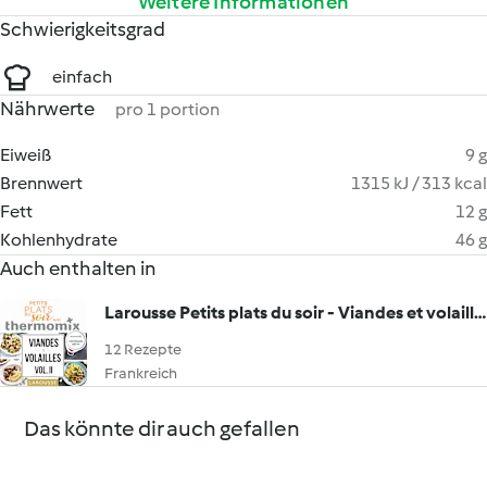
Weitere Informationen
Schwierigkeitsgrad
einfach
Nährwerte
pro 1 portion
Eiweiß
9 g
Brennwert
1315 kJ / 313 kcal
Fett
12 g
Kohlenhydrate
46 g
Auch enthalten in
Larousse Petits plats du soir - Viandes et volailles Vol.II
12 Rezepte
Frankreich
Das könnte dir auch gefallen