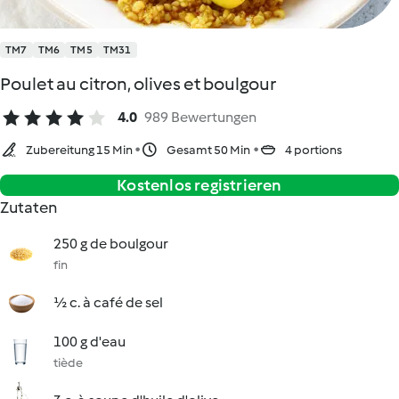
TM7
TM6
TM5
TM31
Poulet au citron, olives et boulgour
4.0
989 Bewertungen
Zubereitung 15 Min
Gesamt 50 Min
4 portions
Kostenlos registrieren
Zutaten
250 g de boulgour
fin
½ c. à café de sel
100 g d'eau
tiède