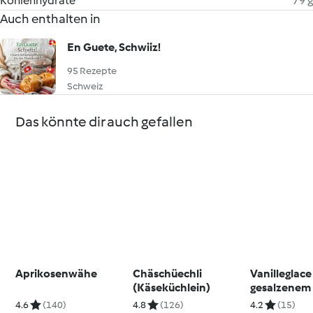
Kohlenhydrate
79 g
Auch enthalten in
En Guete, Schwiiz!
95 Rezepte
Schweiz
Das könnte dir auch gefallen
Aprikosenwähe
Chäschüechli
Vanilleglace
(Käseküchlein)
gesalzenem
4.6
(140)
4.8
(126)
4.2
(15)