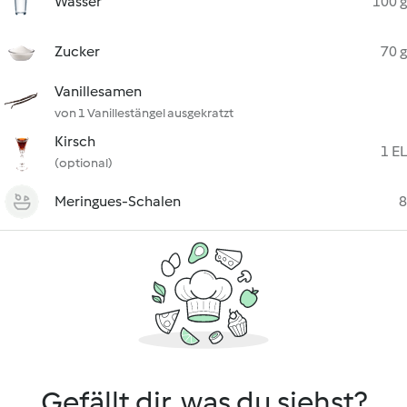
Wasser
100 g
Zucker
70 g
Vanillesamen
von 1 Vanillestängel ausgekratzt
Kirsch
1 EL
(optional)
Meringues-Schalen
8
Gefällt dir, was du siehst?